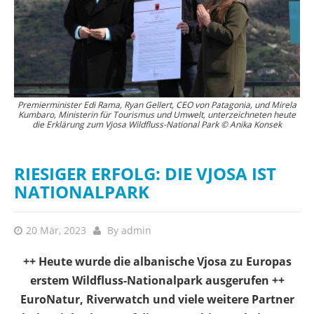
Der Wildfluss-Nationalpark schützt das gesamte Flussnetz der Vjosa von
Premierminister Edi Rama, Ryan Gellert, CEO von Patagonia, und Mirela
Kumbaro, Ministerin für Tourismus und Umwelt, unterzeichneten heute
der griechischen Grenze bis zum Adriatischen Meer, einschließlich der
die Erklärung zum Vjosa Wildfluss-National Park © Anika Konsek
frei fließenden Nebenflüsse. © Anika Konsek
RIESIGER ERFOLG: DIE VJOSA IST
NATIONALPARK
20 Mär, 2023
By
admin
++ Heute wurde die albanische Vjosa zu Europas
erstem Wildfluss-Nationalpark ausgerufen ++
EuroNatur, Riverwatch und viele weitere Partner