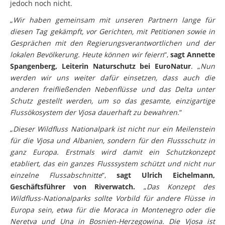
jedoch noch nicht.
„
Wir haben gemeinsam mit unseren Partnern lange für
diesen Tag gekämpft, vor Gerichten, mit Petitionen sowie in
Gesprächen mit den Regierungsverantwortlichen und der
lokalen Bevölkerung. Heute können wir feiern
“,
sagt Annette
Spangenberg, Leiterin Naturschutz bei EuroNatur
. „
Nun
werden wir uns weiter dafür einsetzen, dass auch die
anderen freifließenden Nebenflüsse und das Delta unter
Schutz gestellt werden, um so das gesamte, einzigartige
Flussökosystem der Vjosa dauerhaft zu bewahren
.“
„
Dieser Wildfluss Nationalpark ist nicht nur ein Meilenstein
für die Vjosa und Albanien, sondern für den Flussschutz in
ganz Europa. Erstmals wird damit ein Schutzkonzept
etabliert, das ein ganzes Flusssystem schützt und nicht nur
einzelne Flussabschnitte
“,
sagt Ulrich Eichelmann,
Geschäftsführer von Riverwatch.
„
Das Konzept des
Wildfluss-Nationalparks sollte Vorbild für andere Flüsse in
Europa sein, etwa für die Moraca in Montenegro oder die
Neretva und Una in Bosnien-Herzegowina. Die Vjosa ist