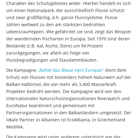
Charakter des Schutzgebietes wider. Hierbei handelt es sich
um einen Nationalpark, der ausschließlich Flüsse schützt
und zwar großflächig, d.h. ganze Flusssysteme. Flüsse
zählen weltweit zu den am stärksten bedrohten
Lebensraumtypen. Wie gefährdet sie sind, zeigt das Beispiel
der wandernden Fischarten in Europa. Seit 1970 sind deren
Bestände (z.B. Aal, Äsche, Störe) um 94 Prozent
zurückgegangen, vor allem als Folge von
Flussbegradigungen und Staudammbauten.
Die Kampagne
„Rettet das Blaue Herz Europas“
dient dem
Schutz von Flüssen mit besonders hohem Naturwert auf der
Balkan-Halbinsel, die von mehr als 3.400 Wasserkraft-
Projekten bedroht werden. Die Kampagne wird von den
internationalen Naturschutzorganisationen Riverwatch und
EuroNatur koordiniert und gemeinsam mit
Partnerorganisationen in den Balkanländern umgesetzt. Der
lokale Partner in Albanien ist EcoAlbania, in Griechenland
MedINA.
Die Kampagne wird unter anderem unterstützt von der