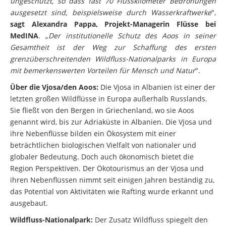
ungeschützt, so dass fast 70 Flusskilometer Bedrohungen
ausgesetzt sind, beispielsweise durch Wasserkraftwerke
",
sagt Alexandra Pappa, Projekt-Managerin Flüsse bei
MedINA
. „
Der institutionelle Schutz des Aoos in seiner
Gesamtheit ist der Weg zur Schaffung des ersten
grenzüberschreitenden Wildfluss-Nationalparks in Europa
mit bemerkenswerten Vorteilen für Mensch und Natur
".
Über die Vjosa/den Aoos:
Die Vjosa in Albanien ist einer der
letzten großen Wildflüsse in Europa außerhalb Russlands.
Sie fließt von den Bergen in Griechenland, wo sie Aoos
genannt wird, bis zur Adriaküste in Albanien. Die Vjosa und
ihre Nebenflüsse bilden ein Ökosystem mit einer
beträchtlichen biologischen Vielfalt von nationaler und
globaler Bedeutung. Doch auch ökonomisch bietet die
Region Perspektiven. Der Ökotourismus an der Vjosa und
ihren Nebenflüssen nimmt seit einigen Jahren beständig zu,
das Potential von Aktivitäten wie Rafting wurde erkannt und
ausgebaut.
Wildfluss-Nationalpark:
Der Zusatz Wildfluss spiegelt den