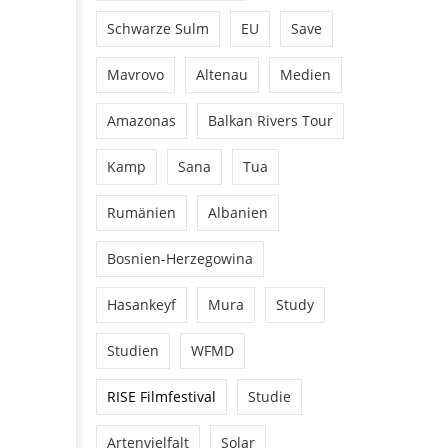
Schwarze Sulm
EU
Save
Mavrovo
Altenau
Medien
Amazonas
Balkan Rivers Tour
Kamp
Sana
Tua
Rumänien
Albanien
Bosnien-Herzegowina
Hasankeyf
Mura
Study
Studien
WFMD
RISE Filmfestival
Studie
Artenvielfalt
Solar