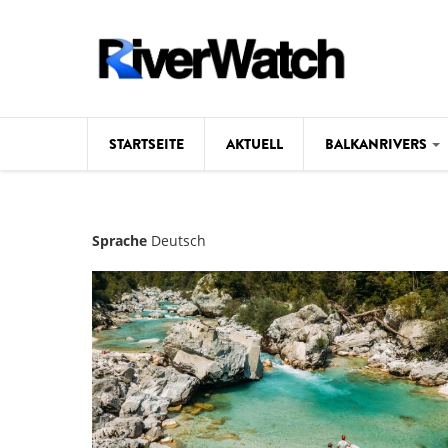
Direkt zum Inhalt
STARTSEITE
AKTUELL
BALKANRIVERS
Hintergrund
Sprache
Deutsch
Karte
Studien
Fotos
Videos
Aktuell