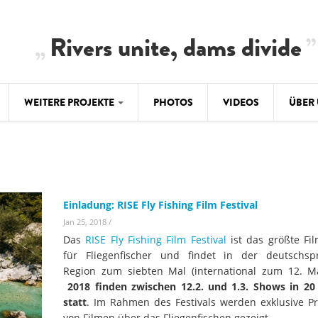
Rivers unite, dams divide
WEITERE PROJEKTE
PHOTOS
VIDEOS
ÜBER
BALKAN
CLIMATE CRIMES
ÜBER 
BiH: Obe
warnt vo
ILISU
TEAM
WEG DAMMIT
Einladung: RISE Fly Fishing Film Festival
BALKAN
Hintergrund
Jan 25, 2018
/
Europas l
#PROTECTWATER
2.500 Ki
Das
RISE Fly Fishing Film Festival
ist das größte Fil
Konzeptpapier
Balkanflü
für Fliegenfischer und findet in der deutschsp
Region zum siebten Mal (international zum 12. Mal
Meldebogen
2018 finden zwischen 12.2. und 1.3. Shows in 20
BALKANRIVERS
BALKAN
Karte
statt
. Im Rahmen des Festivals werden exklusive P
Una Science Week:
Ökologis
von Filmen über das Fliegenfischen gezeigt.
Tödliche