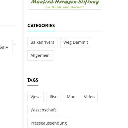
aftwerks Ulog verursacht
WEG DAMMIT
WEG DAMMIT
Einladung: Kamp-Tage von
CATEGORIES
folg für den Kamp: Aus für
aftwerksneubau im Kamptal
Balkanrivers
Weg Dammit
…
te »
Allgemein
TAGS
Vjosa
Ilisu
Mur
Video
Wissenschaft
Presseaussendung