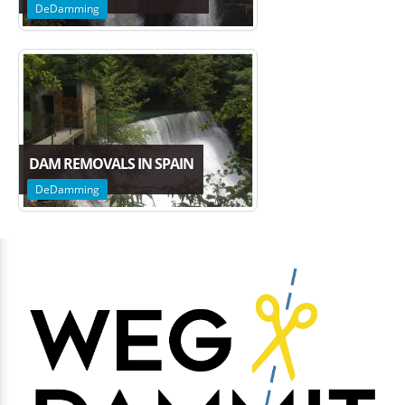
DeDamming
DAM REMOVALS IN SPAIN
DeDamming