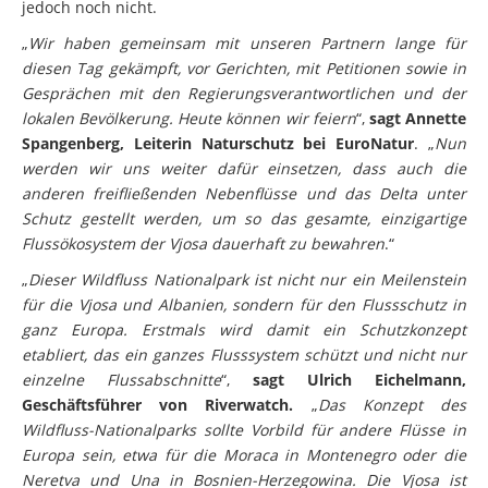
jedoch noch nicht.
„
Wir haben gemeinsam mit unseren Partnern lange für
diesen Tag gekämpft, vor Gerichten, mit Petitionen sowie in
Gesprächen mit den Regierungsverantwortlichen und der
lokalen Bevölkerung. Heute können wir feiern
“,
sagt Annette
Spangenberg, Leiterin Naturschutz bei EuroNatur
. „
Nun
werden wir uns weiter dafür einsetzen, dass auch die
anderen freifließenden Nebenflüsse und das Delta unter
Schutz gestellt werden, um so das gesamte, einzigartige
Flussökosystem der Vjosa dauerhaft zu bewahren
.“
„
Dieser Wildfluss Nationalpark ist nicht nur ein Meilenstein
für die Vjosa und Albanien, sondern für den Flussschutz in
ganz Europa. Erstmals wird damit ein Schutzkonzept
etabliert, das ein ganzes Flusssystem schützt und nicht nur
einzelne Flussabschnitte
“,
sagt Ulrich Eichelmann,
Geschäftsführer von Riverwatch.
„
Das Konzept des
Wildfluss-Nationalparks sollte Vorbild für andere Flüsse in
Europa sein, etwa für die Moraca in Montenegro oder die
Neretva und Una in Bosnien-Herzegowina. Die Vjosa ist