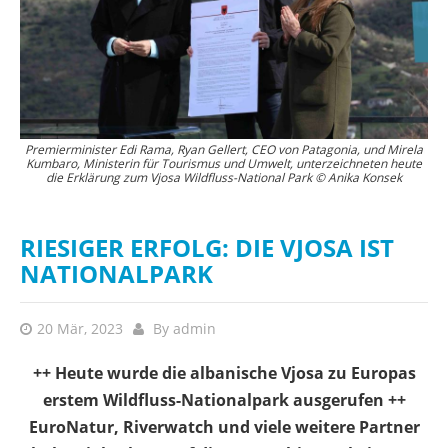
Der Wildfluss-Nationalpark schützt das gesamte Flussnetz der Vjosa von
Premierminister Edi Rama, Ryan Gellert, CEO von Patagonia, und Mirela
Kumbaro, Ministerin für Tourismus und Umwelt, unterzeichneten heute
der griechischen Grenze bis zum Adriatischen Meer, einschließlich der
die Erklärung zum Vjosa Wildfluss-National Park © Anika Konsek
frei fließenden Nebenflüsse. © Anika Konsek
RIESIGER ERFOLG: DIE VJOSA IST
NATIONALPARK
20 Mär, 2023
By
admin
++ Heute wurde die albanische Vjosa zu Europas
erstem Wildfluss-Nationalpark ausgerufen ++
EuroNatur, Riverwatch und viele weitere Partner