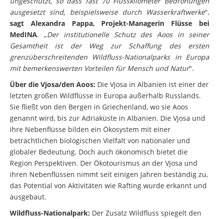
ungeschützt, so dass fast 70 Flusskilometer Bedrohungen
ausgesetzt sind, beispielsweise durch Wasserkraftwerke
",
sagt Alexandra Pappa, Projekt-Managerin Flüsse bei
MedINA
. „
Der institutionelle Schutz des Aoos in seiner
Gesamtheit ist der Weg zur Schaffung des ersten
grenzüberschreitenden Wildfluss-Nationalparks in Europa
mit bemerkenswerten Vorteilen für Mensch und Natur
".
Über die Vjosa/den Aoos:
Die Vjosa in Albanien ist einer der
letzten großen Wildflüsse in Europa außerhalb Russlands.
Sie fließt von den Bergen in Griechenland, wo sie Aoos
genannt wird, bis zur Adriaküste in Albanien. Die Vjosa und
ihre Nebenflüsse bilden ein Ökosystem mit einer
beträchtlichen biologischen Vielfalt von nationaler und
globaler Bedeutung. Doch auch ökonomisch bietet die
Region Perspektiven. Der Ökotourismus an der Vjosa und
ihren Nebenflüssen nimmt seit einigen Jahren beständig zu,
das Potential von Aktivitäten wie Rafting wurde erkannt und
ausgebaut.
Wildfluss-Nationalpark:
Der Zusatz Wildfluss spiegelt den