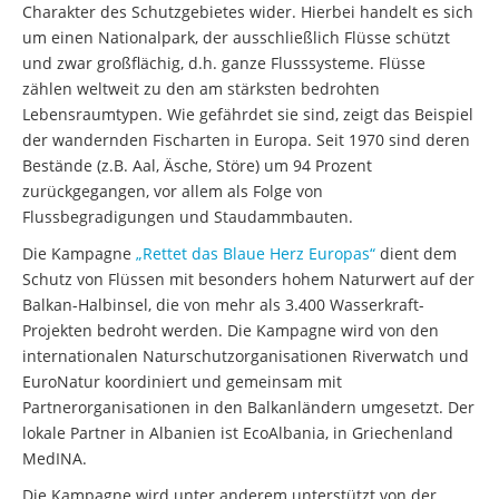
Charakter des Schutzgebietes wider. Hierbei handelt es sich
um einen Nationalpark, der ausschließlich Flüsse schützt
und zwar großflächig, d.h. ganze Flusssysteme. Flüsse
zählen weltweit zu den am stärksten bedrohten
Lebensraumtypen. Wie gefährdet sie sind, zeigt das Beispiel
der wandernden Fischarten in Europa. Seit 1970 sind deren
Bestände (z.B. Aal, Äsche, Störe) um 94 Prozent
zurückgegangen, vor allem als Folge von
Flussbegradigungen und Staudammbauten.
Die Kampagne
„Rettet das Blaue Herz Europas“
dient dem
Schutz von Flüssen mit besonders hohem Naturwert auf der
Balkan-Halbinsel, die von mehr als 3.400 Wasserkraft-
Projekten bedroht werden. Die Kampagne wird von den
internationalen Naturschutzorganisationen Riverwatch und
EuroNatur koordiniert und gemeinsam mit
Partnerorganisationen in den Balkanländern umgesetzt. Der
lokale Partner in Albanien ist EcoAlbania, in Griechenland
MedINA.
Die Kampagne wird unter anderem unterstützt von der