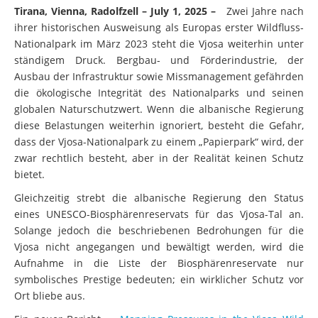
ihrer historischen Ausweisung als Europas erster Wildfluss-
Nationalpark im März 2023 steht die Vjosa weiterhin unter
ständigem Druck. Bergbau- und Förderindustrie, der
Ausbau der Infrastruktur sowie Missmanagement gefährden
die ökologische Integrität des Nationalparks und seinen
globalen Naturschutzwert. Wenn die albanische Regierung
diese Belastungen weiterhin ignoriert, besteht die Gefahr,
dass der Vjosa-Nationalpark zu einem „Papierpark“ wird, der
zwar rechtlich besteht, aber in der Realität keinen Schutz
bietet.
Gleichzeitig strebt die albanische Regierung den Status
eines UNESCO-Biosphärenreservats für das Vjosa-Tal an.
Solange jedoch die beschriebenen Bedrohungen für die
Vjosa nicht angegangen und bewältigt werden, wird die
Aufnahme in die Liste der Biosphärenreservate nur
symbolisches Prestige bedeuten; ein wirklicher Schutz vor
Ort bliebe aus.
Ein neuer Bericht –
Mapping Pressures in the Vjosa Wild
River National Park
, – dokumentiert die genannten