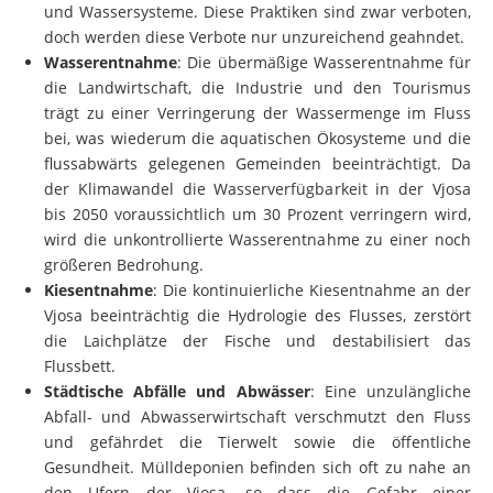
doch werden diese Verbote nur unzureichend geahndet.
Wasserentnahme
: Die übermäßige Wasserentnahme für
die Landwirtschaft, die Industrie und den Tourismus
trägt zu einer Verringerung der Wassermenge im Fluss
bei, was wiederum die aquatischen Ökosysteme und die
flussabwärts gelegenen Gemeinden beeinträchtigt. Da
der Klimawandel die Wasserverfügbarkeit in der Vjosa
bis 2050 voraussichtlich um 30 Prozent verringern wird,
wird die unkontrollierte Wasserentnahme zu einer noch
größeren Bedrohung.
Kiesentnahme
: Die kontinuierliche Kiesentnahme an der
Vjosa beeinträchtig die Hydrologie des Flusses, zerstört
die Laichplätze der Fische und destabilisiert das
Flussbett.
Städtische Abfälle und Abwässer
: Eine unzulängliche
Abfall- und Abwasserwirtschaft verschmutzt den Fluss
und gefährdet die Tierwelt sowie die öffentliche
Gesundheit. Mülldeponien befinden sich oft zu nahe an
den Ufern der Vjosa, so dass die Gefahr einer
Verschmutzung bei Hochwasser besteht. Ländliche