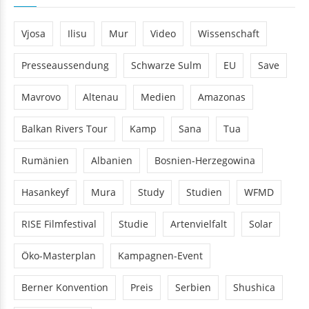
Vjosa
Ilisu
Mur
Video
Wissenschaft
Presseaussendung
Schwarze Sulm
EU
Save
Mavrovo
Altenau
Medien
Amazonas
Balkan Rivers Tour
Kamp
Sana
Tua
Rumänien
Albanien
Bosnien-Herzegowina
Hasankeyf
Mura
Study
Studien
WFMD
RISE Filmfestival
Studie
Artenvielfalt
Solar
Öko-Masterplan
Kampagnen-Event
Berner Konvention
Preis
Serbien
Shushica
Griechenland