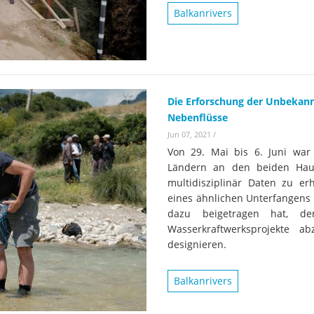
Wissenschaftler:innen legen
Studien
Balkanrivers
Wasserkr
die Grundlage für Europas
Fotos
nächsten Wildfluss-
Nationalpark
Er
Videos
Kr
Aktuell
Die Erforschung der Unbekannt
Nebenflüsse
Jun 07, 2021
/
Von 29. Mai bis 6. Juni war
Ländern an den beiden Haup
multidisziplinär Daten zu er
eines ähnlichen Unterfangens 
dazu beigetragen hat, de
Wasserkraftwerksprojekte 
designieren.
Balkanrivers