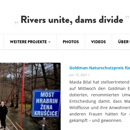
Rivers unite, dams divide
WEITERE PROJEKTE
PHOTOS
VIDEOS
ÜBER
BALKAN
CLIMATE CRIMES
ÜBER 
BiH: Obe
Goldman-Naturschutzpreis für
warnt vo
ILISU
TEAM
Jun 15, 2021
/
WEG DAMMIT
Maida Bilal hat stellvertreten
BALKAN
Hintergrund
auf Mittwoch den Goldman En
Europas l
#PROTECTWATER
dotierten, renommierten Umw
2.500 Ki
Konzeptpapier
Entscheidung damit, dass Wa
Balkanflü
Wildflüsse und ihre Anwohner
Meldebogen
anderen Frauen hätten für e
BALKANRIVERS
BALKAN
gekämpft – und gewonnen.
Karte
Una Science Week:
Ökologis
Tödliche