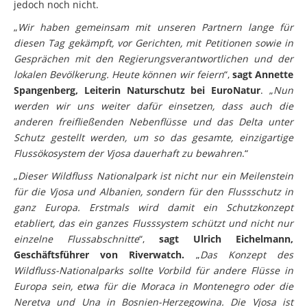
jedoch noch nicht.
„
Wir haben gemeinsam mit unseren Partnern lange für
diesen Tag gekämpft, vor Gerichten, mit Petitionen sowie in
Gesprächen mit den Regierungsverantwortlichen und der
lokalen Bevölkerung. Heute können wir feiern
“,
sagt Annette
Spangenberg, Leiterin Naturschutz bei EuroNatur
. „
Nun
werden wir uns weiter dafür einsetzen, dass auch die
anderen freifließenden Nebenflüsse und das Delta unter
Schutz gestellt werden, um so das gesamte, einzigartige
Flussökosystem der Vjosa dauerhaft zu bewahren
.“
„
Dieser Wildfluss Nationalpark ist nicht nur ein Meilenstein
für die Vjosa und Albanien, sondern für den Flussschutz in
ganz Europa. Erstmals wird damit ein Schutzkonzept
etabliert, das ein ganzes Flusssystem schützt und nicht nur
einzelne Flussabschnitte
“,
sagt Ulrich Eichelmann,
Geschäftsführer von Riverwatch.
„
Das Konzept des
Wildfluss-Nationalparks sollte Vorbild für andere Flüsse in
Europa sein, etwa für die Moraca in Montenegro oder die
Neretva und Una in Bosnien-Herzegowina. Die Vjosa ist