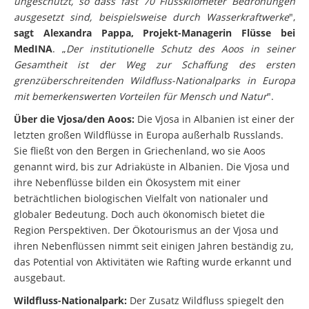
ungeschützt, so dass fast 70 Flusskilometer Bedrohungen
ausgesetzt sind, beispielsweise durch Wasserkraftwerke
",
sagt Alexandra Pappa, Projekt-Managerin Flüsse bei
MedINA
. „
Der institutionelle Schutz des Aoos in seiner
Gesamtheit ist der Weg zur Schaffung des ersten
grenzüberschreitenden Wildfluss-Nationalparks in Europa
mit bemerkenswerten Vorteilen für Mensch und Natur
".
Über die Vjosa/den Aoos:
Die Vjosa in Albanien ist einer der
letzten großen Wildflüsse in Europa außerhalb Russlands.
Sie fließt von den Bergen in Griechenland, wo sie Aoos
genannt wird, bis zur Adriaküste in Albanien. Die Vjosa und
ihre Nebenflüsse bilden ein Ökosystem mit einer
beträchtlichen biologischen Vielfalt von nationaler und
globaler Bedeutung. Doch auch ökonomisch bietet die
Region Perspektiven. Der Ökotourismus an der Vjosa und
ihren Nebenflüssen nimmt seit einigen Jahren beständig zu,
das Potential von Aktivitäten wie Rafting wurde erkannt und
ausgebaut.
Wildfluss-Nationalpark:
Der Zusatz Wildfluss spiegelt den