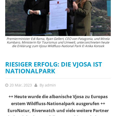
Der Wildfluss-Nationalpark schützt das gesamte Flussnetz der Vjosa von
Premierminister Edi Rama, Ryan Gellert, CEO von Patagonia, und Mirela
Kumbaro, Ministerin für Tourismus und Umwelt, unterzeichneten heute
der griechischen Grenze bis zum Adriatischen Meer, einschließlich der
die Erklärung zum Vjosa Wildfluss-National Park © Anika Konsek
frei fließenden Nebenflüsse. © Anika Konsek
RIESIGER ERFOLG: DIE VJOSA IST
NATIONALPARK
20 Mär, 2023
By
admin
++ Heute wurde die albanische Vjosa zu Europas
erstem Wildfluss-Nationalpark ausgerufen ++
EuroNatur, Riverwatch und viele weitere Partner