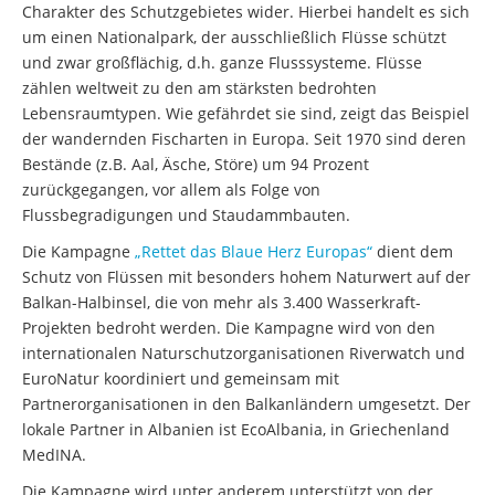
Charakter des Schutzgebietes wider. Hierbei handelt es sich
um einen Nationalpark, der ausschließlich Flüsse schützt
und zwar großflächig, d.h. ganze Flusssysteme. Flüsse
zählen weltweit zu den am stärksten bedrohten
Lebensraumtypen. Wie gefährdet sie sind, zeigt das Beispiel
der wandernden Fischarten in Europa. Seit 1970 sind deren
Bestände (z.B. Aal, Äsche, Störe) um 94 Prozent
zurückgegangen, vor allem als Folge von
Flussbegradigungen und Staudammbauten.
Die Kampagne
„Rettet das Blaue Herz Europas“
dient dem
Schutz von Flüssen mit besonders hohem Naturwert auf der
Balkan-Halbinsel, die von mehr als 3.400 Wasserkraft-
Projekten bedroht werden. Die Kampagne wird von den
internationalen Naturschutzorganisationen Riverwatch und
EuroNatur koordiniert und gemeinsam mit
Partnerorganisationen in den Balkanländern umgesetzt. Der
lokale Partner in Albanien ist EcoAlbania, in Griechenland
MedINA.
Die Kampagne wird unter anderem unterstützt von der