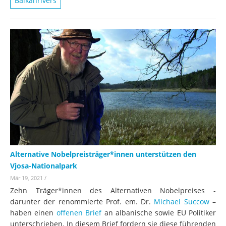
Balkanrivers
Alternative Nobelpreisträger*innen unterstützen den
Vjosa-Nationalpark
Mär 19, 2021
/
Zehn Träger*innen des Alternativen Nobelpreises -
darunter der renommierte Prof. em. Dr.
Michael Succow
–
haben einen
offenen Brief
an albanische sowie EU Politiker
unterschrieben. In diesem Brief fordern sie diese führenden