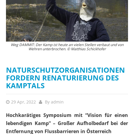
Weg DAMMIT: Der Kamp ist heute an vielen Stellen verbaut und von
D
ies
Wehren unterbrochen. © Matthias Schickhofer
NATURSCHUTZORGANISATIONEN
FORDERN RENATURIERUNG DES
KAMPTALS
29 Apr, 2022
By
admin
Hochkarätiges Symposium mit “Vision für einen
lebendigen Kamp” – Großer Aufholbedarf bei der
Entfernung von Flussbarrieren in Österreich