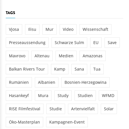
TAGS
Vjosa
Ilisu
Mur
Video
Wissenschaft
Presseaussendung
Schwarze Sulm
EU
Save
Mavrovo
Altenau
Medien
Amazonas
Balkan Rivers Tour
Kamp
Sana
Tua
Rumänien
Albanien
Bosnien-Herzegowina
Hasankeyf
Mura
Study
Studien
WFMD
RISE Filmfestival
Studie
Artenvielfalt
Solar
Öko-Masterplan
Kampagnen-Event