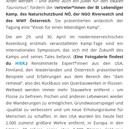
Arten werden – und damit auch ein Juwel für den lokalen
Tourismus”,
fordern die V
ertreter*innen der BI Lebendiger
Kamp, des Naturschutzbund NÖ, der NGO Riverwatch und
des WWF Österreich
. Sie präsentierten anlässlich der
Tagung eine “Vision für einen lebendigen Kamp”.
Die am 29. und 30. April im niederösterreichischen
Rosenburg erstmals veranstalteten Kamp-Tage sind ein
internationales Symposium, das sich mit der Zukunft des
Kamps und seines Tales befasst. (
Eine Fotogalerie findest
du
HIER
.)
Renommierte Expert*innen aus den USA,
Finnland, den Niederlanden und Österreich präsentierten
Beispiele und Erfahrungen aus dem Bereich des “dam
removal”, also des Rückbaus von Querbauwerken in Flüssen.
Weltweit werden immer mehr Stauwehre entfernt – um
Flüsse zu befreien, Fischen und anderen Lebewesen wieder
die Wanderungen zu ermöglichen, Grundwasserspiegel und
-qualität zu verbessern und um neue Erholungsräume für
Menschen zu schaffen. In den USA wurden bis heute fast
2.000 zumeist größere Wehre entfernt, in Europa in den