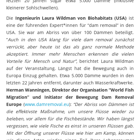
letzten 20 Jahren sogar etwa 5.000 Dämme (inklusive
kleinerer Sohlschwellen).
Die
Ingenieurin Laura Wildman von Biohabitats (USA)
ist
eine der führenden Expert*innen für “dam removal” in den
USA. Sie war am Abriss von über 100 Dämmen beteiligt.
“
Auch in den USA klang für viele dam removal zunächst
verrückt, aber heute ist das als ganz normale Methode
akzeptiert. Immer mehr Menschen erkennen die vielen
Vorteile für Mensch und Natur”,
berichtet Laura Wildman
auf der Veranstaltung. Längst hat die Bewegung auch in
Europa Einzug gehalten. Etwa 5.000 Dämme wurden in den
letzten 22 Jahren entfernt, darunter auch Wasserkraftwerke.
Herman Wanningen, Direktor der Organisation “World Fish
Migration” und Initiator der Bewegung Dam Removal
Europe
(
www.damremoval.eu
):
“Der Abriss von Dämmen ist
die effektivste Maßnahme, um unsere Flüsse wieder zu
beleben, vor allem für die Fischbestände. Wir haben längst
vergessen, wie viele Fische es einst in unseren Flüssen gab.
Mit der Öffnung unserer Flüsse wie hier am Kamp, können