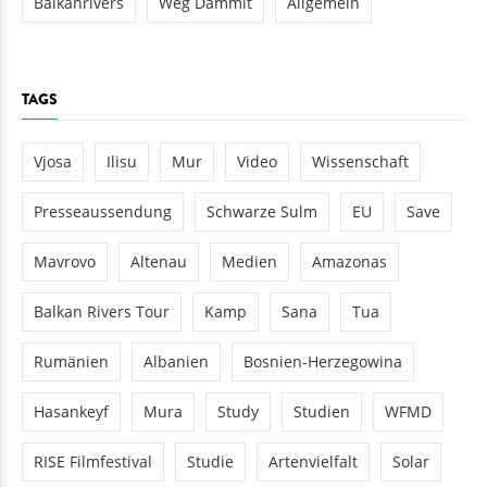
Balkanrivers
Weg Dammit
Allgemein
TAGS
Vjosa
Ilisu
Mur
Video
Wissenschaft
Presseaussendung
Schwarze Sulm
EU
Save
Mavrovo
Altenau
Medien
Amazonas
Balkan Rivers Tour
Kamp
Sana
Tua
Rumänien
Albanien
Bosnien-Herzegowina
Hasankeyf
Mura
Study
Studien
WFMD
RISE Filmfestival
Studie
Artenvielfalt
Solar