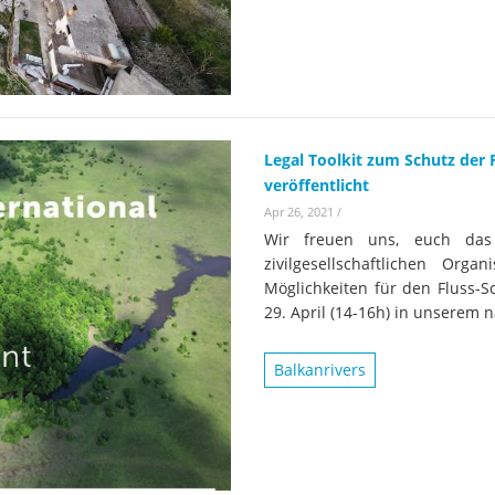
Wissenschaftler:innen legen
Studien
Wasserkr
die Grundlage für Europas
Fotos
nächsten Wildfluss-
Nationalpark
Er
Videos
Kr
Aktuell
Legal Toolkit zum Schutz der
veröffentlicht
Apr 26, 2021
/
Wir freuen uns, euch d
zivilgesellschaftlichen Orga
Möglichkeiten für den Fluss-S
29. April (14-16h) in unserem 
Balkanrivers