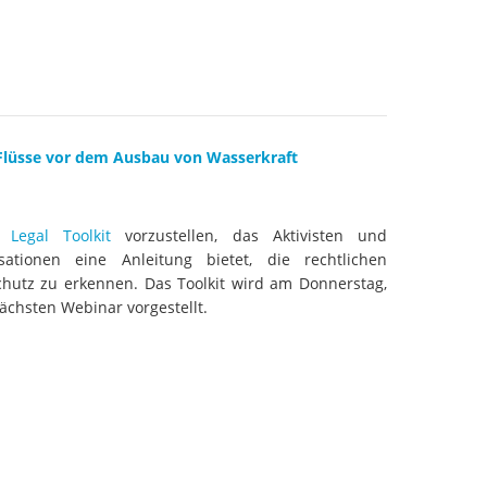
aftwerks Ulog verursacht
WEG DAMMIT
WEG DAMMIT
Einladung: Kamp-Tage von
folg für den Kamp: Aus für
aftwerksneubau im Kamptal
 Flüsse vor dem Ausbau von Wasserkraft
as
Legal Toolkit
vorzustellen, das Aktivisten und
nisationen eine Anleitung bietet, die rechtlichen
chutz zu erkennen. Das Toolkit wird am Donnerstag,
nächsten Webinar vorgestellt.