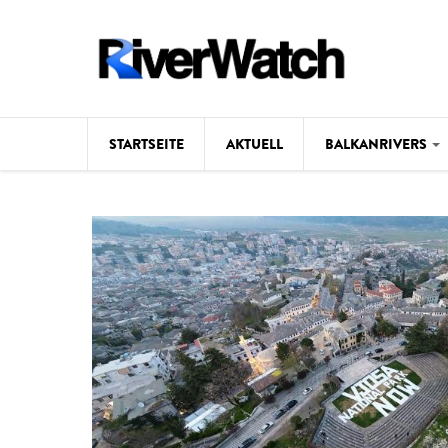
Direkt zum Inhalt
STARTSEITE
AKTUELL
BALKANRIVERS
Hintergrund
Karte
Studien
Fotos
Videos
Aktuell