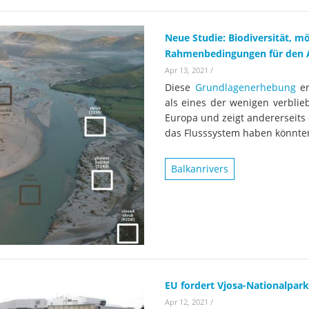
Neue Studie: Biodiversität, m
Rahmenbedingungen für den A
Apr 13, 2021
/
Diese
Grundlagenerhebung
er
als eines der wenigen verbli
Europa und zeigt andererseits
das Flusssystem haben könnte
Balkanrivers
EU fordert Vjosa-Nationalpark
Apr 12, 2021
/