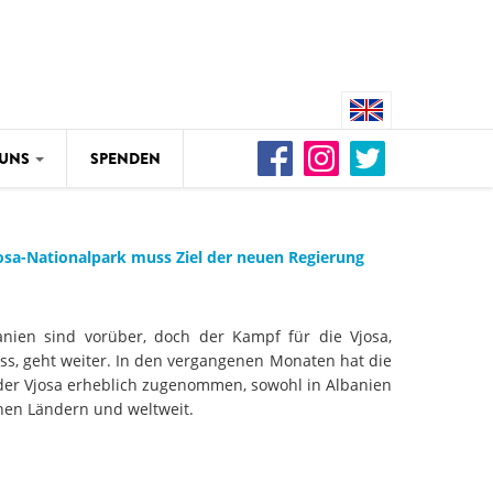
 UNS
SPENDEN
RIVERS
UNS
re Drina in Gefahr – Wissenschaft
osa-Nationalpark muss Ziel der neuen Regierung
r Buk-Bijela-Staudamm
WEG DAMMIT
RIVERS
nien sind vorüber, doch der Kampf für die Vjosa,
etzte Wildflüsse in Gefahr: Fast
Video: Wir für den leben
uss, geht weiter. In den vergangenen Monaten hat die
lometer an unberührten
der Vjosa erheblich zugenommen, sowohl in Albanien
sse seit 2012 zerstört
hen Ländern und weltweit.
WEG DAMMIT
RIVERS
Naturschutzorganisation
che Katastrophe an der Neretva:
Renaturierung des Kampt
s Fischsterben durch Betrieb des