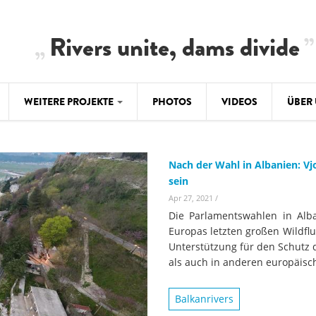
Rivers unite, dams divide
WEITERE PROJEKTE
PHOTOS
VIDEOS
ÜBER
BALKAN
CLIMATE CRIMES
ÜBER 
BiH: Obe
Nach der Wahl in Albanien: Vj
warnt vo
ILISU
TEAM
sein
WEG DAMMIT
Apr 27, 2021
/
BALKAN
Hintergrund
Die Parlamentswahlen in Alba
Europas l
#PROTECTWATER
Europas letzten großen Wildfl
2.500 Ki
Konzeptpapier
Unterstützung für den Schutz 
Balkanflü
als auch in anderen europäisc
Meldebogen
BALKANRIVERS
BALKAN
Karte
Balkanrivers
Una Science Week:
Ökologis
Tödliche