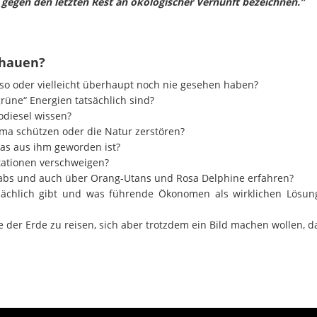
gegen den letzten Rest an ökologischer Vernunft bezeichnen.”
chauen?
 so oder vielleicht überhaupt noch nie gesehen haben?
rüne“ Energien tatsächlich sind?
odiesel wissen?
lima schützen oder die Natur zerstören?
as aus ihm geworden ist?
tationen verschweigen?
rabs und auch über Orang-Utans und Rosa Delphine erfahren?
sächlich gibt und was führende Ökonomen als wirklichen Lösun
e der Erde zu reisen, sich aber trotzdem ein Bild machen wollen, 