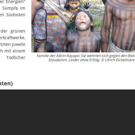
er Energien”
Wissenschaftler:innen legen
Studien
Wasserkr
n Sümpfe im
die Grundlage für Europas
den Südosten
Fotos
nächsten Wildfluss-
Nationalpark
Er
Videos
 der grünen
Kr
kraftwerke,
Aktuell
etzten Juwele
ch mit einem
Familie der Xikrin-Kayapo: Sie wehrten sich gegen den Bel
 Tödlicher
Staudamm. Leider ohne Erfolg. © Ulrich Eichelman
nten)