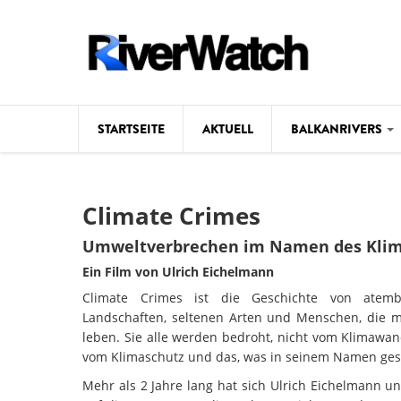
Direkt zum Inhalt
STARTSEITE
AKTUELL
BALKANRIVERS
Hintergrund
Climate Crimes
Karte
Umweltverbrechen im Namen des Klim
Studien
Ein Film von Ulrich Eichelmann
Climate Crimes ist die Geschichte von atem
Fotos
Landschaften, seltenen Arten und Menschen, die m
leben. Sie alle werden bedroht, nicht vom Klimawan
Videos
vom Klimaschutz und das, was in seinem Namen ges
Aktuell
Mehr als 2 Jahre lang hat sich Ulrich Eichelmann u