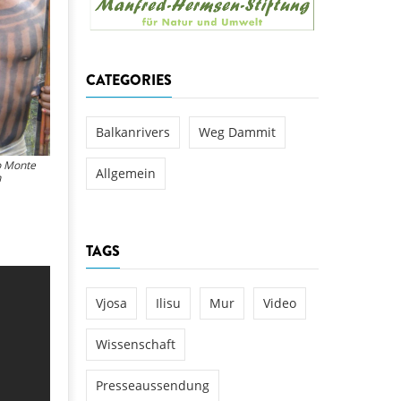
aftwerks Ulog verursacht
WEG DAMMIT
WEG DAMMIT
Einladung: Kamp-Tage von
CATEGORIES
folg für den Kamp: Aus für
aftwerksneubau im Kamptal
Balkanrivers
Weg Dammit
o Monte
Allgemein
n
TAGS
Vjosa
Ilisu
Mur
Video
Wissenschaft
Presseaussendung