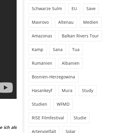
Schwarze Sulm
EU
Save
Mavrovo
Altenau
Medien
Amazonas
Balkan Rivers Tour
Kamp
Sana
Tua
Rumänien
Albanien
Bosnien-Herzegowina
Hasankeyf
Mura
Study
Studien
WFMD
RISE Filmfestival
Studie
 ich als
Artenvielfalt
Solar