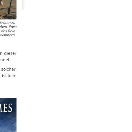
kröten zu
aben. Etwa
g des Belo
ewohnern.
rn dieser
indel.
solcher,
 ist kein