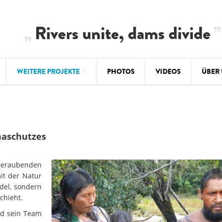
Rivers unite, dams divide
WEITERE PROJEKTE
PHOTOS
VIDEOS
ÜBER
BALKAN
CLIMATE CRIMES
ÜBER 
BiH: Obe
warnt vo
ILISU
TEAM
aschutzes
WEG DAMMIT
BALKAN
Hintergrund
Europas l
#PROTECTWATER
beraubenden
2.500 Ki
Konzeptpapier
Balkanflü
it der Natur
del, sondern
Meldebogen
chieht.
BALKANRIVERS
BALKAN
Karte
Una Science Week:
Ökologis
nd sein Team
Tödliche