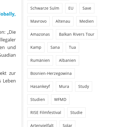
Schwarze Sulm
EU
Save
obally,
Mavrovo
Altenau
Medien
n: „Die
Amazonas
Balkan Rivers Tour
llegaler
nen und
Kamp
Sana
Tua
 Guadian
Rumänien
Albanien
ekt zur
Bosnien-Herzegowina
s Leben
Hasankeyf
Mura
Study
Studien
WFMD
RISE Filmfestival
Studie
Artenvielfalt
Solar