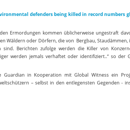
vironmental defenders being killed in record numbers gl
r den Ermordungen kommen üblicherweise ungestraft davo
nen Wäldern oder Dörfern, die von Bergbau, Staudämmen, i
n sind. Berichten zufolge werden die Killer von Konzer
ger werden jemals verhaftet oder identifiziert..“ so der
 Guardian in Kooperation mit Global Witness ein Proj
weltschützern – selbst in den entlegensten Gegenden - in