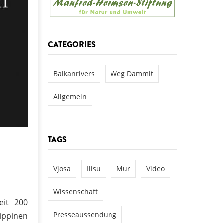
aftwerks Ulog verursacht
WEG DAMMIT
WEG DAMMIT
Einladung: Kamp-Tage von
CATEGORIES
folg für den Kamp: Aus für
aftwerksneubau im Kamptal
Balkanrivers
Weg Dammit
Allgemein
TAGS
Vjosa
Ilisu
Mur
Video
Wissenschaft
eit 200
Presseaussendung
ippinen