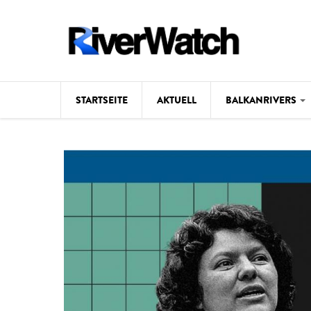
Direkt zum Inhalt
STARTSEITE
AKTUELL
BALKANRIVERS
Hintergrund
Karte
Studien
Fotos
Videos
Aktuell