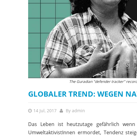
The Guradian "defender tracker" recor
GLOBALER TREND: WEGEN N
14 Jul, 2017
By
admin
Das Leben ist heutzutage gefährlich wenn
UmweltaktivistInnen ermordet, Tendenz steig