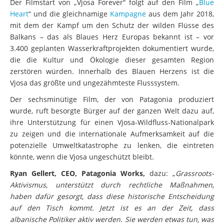
Der Filmstart von „Vjosa Forever“ folgt auf den Film „
Blue
Heart
“ und die gleichnamige
Kampagne
aus dem Jahr 2018,
mit dem der Kampf um den Schutz der wilden Flüsse des
Balkans – das als Blaues Herz Europas bekannt ist – vor
3.400 geplanten Wasserkraftprojekten dokumentiert wurde,
die die Kultur und Ökologie dieser gesamten Region
zerstören würden. Innerhalb des Blauen Herzens ist die
Vjosa das größte und ungezähmteste Flusssystem.
Der sechsminütige Film, der von Patagonia produziert
wurde, ruft besorgte Bürger auf der ganzen Welt dazu auf,
ihre Unterstützung für einen Vjosa-Wildfluss-Nationalpark
zu zeigen und die internationale Aufmerksamkeit auf die
potenzielle Umweltkatastrophe zu lenken, die eintreten
könnte, wenn die Vjosa ungeschützt bleibt.
Ryan Gellert, CEO, Patagonia Works,
dazu: „
Grassroots-
Aktivismus, unterstützt durch rechtliche Maßnahmen,
haben dafür gesorgt, dass diese historische Entscheidung
auf den Tisch kommt. Jetzt ist es an der Zeit, dass
albanische Politiker aktiv werden. Sie werden etwas tun, was