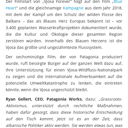
Der Filmstart von „Vjosa Forever“ folgt auf den Film „
Blue
Heart
“ und die gleichnamige
Kampagne
aus dem Jahr 2018,
mit dem der Kampf um den Schutz der wilden Flüsse des
Balkans – das als Blaues Herz Europas bekannt ist – vor
3.400 geplanten Wasserkraftprojekten dokumentiert wurde,
die die Kultur und Ökologie dieser gesamten Region
zerstören würden. Innerhalb des Blauen Herzens ist die
Vjosa das größte und ungezähmteste Flusssystem.
Der sechsminütige Film, der von Patagonia produziert
wurde, ruft besorgte Bürger auf der ganzen Welt dazu auf,
ihre Unterstützung für einen Vjosa-Wildfluss-Nationalpark
zu zeigen und die internationale Aufmerksamkeit auf die
potenzielle Umweltkatastrophe zu lenken, die eintreten
könnte, wenn die Vjosa ungeschützt bleibt.
Ryan Gellert, CEO, Patagonia Works,
dazu: „
Grassroots-
Aktivismus, unterstützt durch rechtliche Maßnahmen,
haben dafür gesorgt, dass diese historische Entscheidung
auf den Tisch kommt. Jetzt ist es an der Zeit, dass
albanische Politiker aktiv werden. Sie werden etwas tun, was