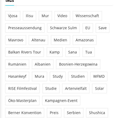
TAGS
Vjosa
Ilisu
Mur
Video
Wissenschaft
Presseaussendung
Schwarze Sulm
EU
Save
Mavrovo
Altenau
Medien
Amazonas
Balkan Rivers Tour
Kamp
Sana
Tua
Rumänien
Albanien
Bosnien-Herzegowina
Hasankeyf
Mura
Study
Studien
WFMD
RISE Filmfestival
Studie
Artenvielfalt
Solar
Öko-Masterplan
Kampagnen-Event
Berner Konvention
Preis
Serbien
Shushica