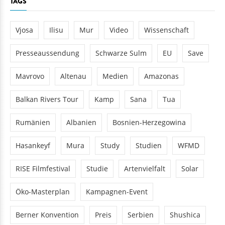
TAGS
Vjosa
Ilisu
Mur
Video
Wissenschaft
Presseaussendung
Schwarze Sulm
EU
Save
Mavrovo
Altenau
Medien
Amazonas
Balkan Rivers Tour
Kamp
Sana
Tua
Rumänien
Albanien
Bosnien-Herzegowina
Hasankeyf
Mura
Study
Studien
WFMD
RISE Filmfestival
Studie
Artenvielfalt
Solar
Öko-Masterplan
Kampagnen-Event
Berner Konvention
Preis
Serbien
Shushica