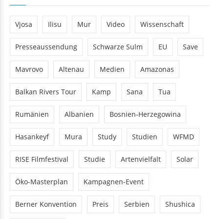
Vjosa
Ilisu
Mur
Video
Wissenschaft
Presseaussendung
Schwarze Sulm
EU
Save
Mavrovo
Altenau
Medien
Amazonas
Balkan Rivers Tour
Kamp
Sana
Tua
Rumänien
Albanien
Bosnien-Herzegowina
Hasankeyf
Mura
Study
Studien
WFMD
RISE Filmfestival
Studie
Artenvielfalt
Solar
Öko-Masterplan
Kampagnen-Event
Berner Konvention
Preis
Serbien
Shushica