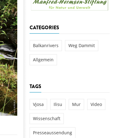
aftwerks Ulog verursacht
WEG DAMMIT
WEG DAMMIT
Einladung: Kamp-Tage von
CATEGORIES
folg für den Kamp: Aus für
aftwerksneubau im Kamptal
Balkanrivers
Weg Dammit
Allgemein
TAGS
Vjosa
Ilisu
Mur
Video
Wissenschaft
Presseaussendung