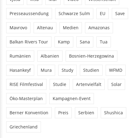
Presseaussendung
Schwarze Sulm
EU
Save
Mavrovo
Altenau
Medien
Amazonas
Balkan Rivers Tour
Kamp
Sana
Tua
Rumänien
Albanien
Bosnien-Herzegowina
Hasankeyf
Mura
Study
Studien
WFMD
RISE Filmfestival
Studie
Artenvielfalt
Solar
Öko-Masterplan
Kampagnen-Event
Berner Konvention
Preis
Serbien
Shushica
Griechenland