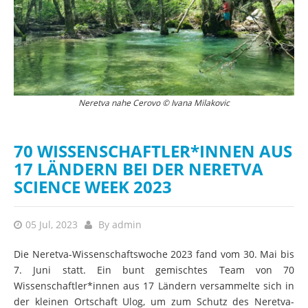
Wissenschaftlerin im Kamp in Ulog © Ivana Milakovic
Neretva nahe Cerovo © Ivana Milakovic
70 WISSENSCHAFTLER*INNEN AUS
17 LÄNDERN BEI DER NERETVA
SCIENCE WEEK 2023
05 Jul, 2023
By
admin
Die Neretva-Wissenschaftswoche 2023 fand vom 30. Mai bis
7. Juni statt. Ein bunt gemischtes Team von 70
Wissenschaftler*innen aus 17 Ländern versammelte sich in
der kleinen Ortschaft Ulog, um zum Schutz des Neretva-