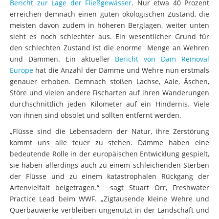
erreichen demnach einen guten ökologischen Zustand, die
meisten davon zudem in höheren Berglagen, weiter unten
sieht es noch schlechter aus. Ein wesentlicher Grund für
den schlechten Zustand ist die enorme Menge an Wehren
und Dämmen. Ein aktueller
Bericht von Dam Removal
Europe
hat die Anzahl der Dämme und Wehre nun erstmals
genauer erhoben. Demnach stoßen Lachse, Aale, Äschen,
Störe und vielen andere Fischarten auf ihren Wanderungen
durchschnittlich jeden Kilometer auf ein Hindernis. Viele
von ihnen sind obsolet und sollten entfernt werden.
„Flüsse sind die Lebensadern der Natur, ihre Zerstörung
kommt uns alle teuer zu stehen. Dämme haben eine
bedeutende Rolle in der europäischen Entwicklung gespielt,
sie haben allerdings auch zu einem schleichenden Sterben
der Flüsse und zu einem katastrophalen Rückgang der
Artenvielfalt beigetragen.“ sagt Stuart Orr, Freshwater
Practice Lead beim WWF. „Zigtausende kleine Wehre und
Querbauwerke verbleiben ungenutzt in der Landschaft und
unterbrechen Fischwanderwege, blockieren den Sediment-