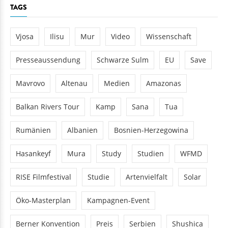
TAGS
Vjosa
Ilisu
Mur
Video
Wissenschaft
Presseaussendung
Schwarze Sulm
EU
Save
Mavrovo
Altenau
Medien
Amazonas
Balkan Rivers Tour
Kamp
Sana
Tua
Rumänien
Albanien
Bosnien-Herzegowina
Hasankeyf
Mura
Study
Studien
WFMD
RISE Filmfestival
Studie
Artenvielfalt
Solar
Öko-Masterplan
Kampagnen-Event
Berner Konvention
Preis
Serbien
Shushica