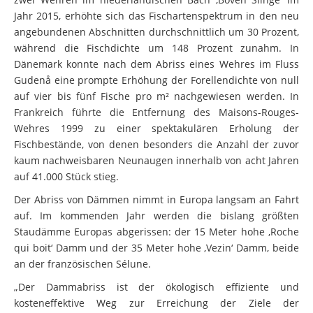
Jahr 2015, erhöhte sich das Fischartenspektrum in den neu
angebundenen Abschnitten durchschnittlich um 30 Prozent,
während die Fischdichte um 148 Prozent zunahm. In
Dänemark konnte nach dem Abriss eines Wehres im Fluss
Gudenå eine prompte Erhöhung der Forellendichte von null
auf vier bis fünf Fische pro m² nachgewiesen werden. In
Frankreich führte die Entfernung des Maisons-Rouges-
Wehres 1999 zu einer spektakulären Erholung der
Fischbestände, von denen besonders die Anzahl der zuvor
kaum nachweisbaren Neunaugen innerhalb von acht Jahren
auf 41.000 Stück stieg.
Der Abriss von Dämmen nimmt in Europa langsam an Fahrt
auf. Im kommenden Jahr werden die bislang größten
Staudämme Europas abgerissen: der 15 Meter hohe ‚Roche
qui boit‘ Damm und der 35 Meter hohe ‚Vezin‘ Damm, beide
an der französischen Sélune.
„Der Dammabriss ist der ökologisch effiziente und
kosteneffektive Weg zur Erreichung der Ziele der
Wasserrahmenrichtlinie, zu der sich alle Mitgliedsstaaten