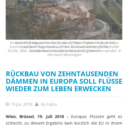
es
Im kommenden Jahr soll in Frankreich der 35 Meter hohe Vezin
te
Staudamm abgerissen werden. Es ist das bisher größte
. ©
Staudammabrissprojekt Europas © JP Doron
RÜCKBAU VON ZEHNTAUSENDEN
DÄMMEN IN EUROPA SOLL FLÜSSE
WIEDER ZUM LEBEN ERWECKEN
19 Jul, 2018
By
Fabio
Wien, Brüssel, 19. Juli 2018
– Europas Flüssen geht es
schlecht, zu diesem Ergebnis kam kürzlich die EU in ihrem
Bericht zur Lage der Fließgewässer
. Nur etwa 40 Prozent