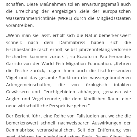
schaffen. Diese Maßnahmen sollen erwartungsgemäß auch
die Erreichung der ehrgeizigen Ziele der europäischen
Wasserrahmenrichtlinie (WRRL) durch die Mitgliedsstaaten
vorantreiben.
„Wenn man sie lässt, erholt sich die Natur bemerkenswert
schnell: nach dem Dammabriss haben sich die
Fischbestände rasch erholt, selbst jahrzehntelang verlorene
Fischarten kommen zurück “, so Koautorin Pao Fernandéz
Garrido von der World Fish Migration Foundation. „Kehren
die Fische zurück, folgen ihnen auch die fischfressenden
Vögel und das gesamte Spektrum der wassergebundenen
Artengemeinschaften, die von ökologisch intakten
Gewässern und Feuchtgebieten abhängen, genauso wie
Angler und Vogelfreunde, die dem ländlichen Raum eine
neue wirtschaftliche Perspektive geben.“
Der Bericht führt eine Reihe von Fallstudien an, welche die
bemerkenswert schnell nachweisbaren Auswirkungen der
Dammabrisse veranschaulichen. Seit der Entfernung von
zwei Wehren im niederländischen Bach ‚Boven Slinge‘ im