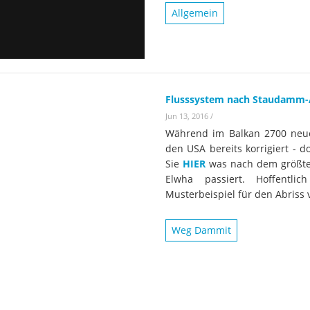
Wissenschaftler:innen legen
Studien
Allgemein
Wasserkr
die Grundlage für Europas
Fotos
nächsten Wildfluss-
Nationalpark
Er
Videos
Kr
Aktuell
Flusssystem nach Staudamm-
Jun 13, 2016
/
Während im Balkan 2700 neue
den USA bereits korrigiert - 
Sie
HIER
was nach dem größte
Elwha passiert. Hoffentli
Musterbeispiel für den Abriss
Weg Dammit