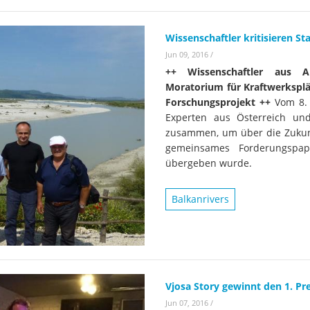
Wissenschaftler kritisieren 
Jun 09, 2016
/
++ Wissenschaftler aus A
Moratorium für Kraftwerksplä
Forschungsprojekt ++
Vom 8. 
Experten aus Österreich und
zusammen, um über die Zukunft
gemeinsames Forderungspap
übergeben wurde.
Balkanrivers
Vjosa Story gewinnt den 1. Pr
Jun 07, 2016
/