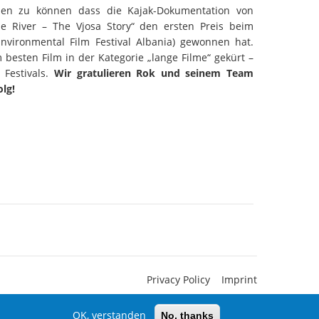
len zu können dass die Kajak-Dokumentation von
e River – The Vjosa Story“ den ersten Preis beim
Environmental Film Festival Albania) gewonnen hat.
esten Film in der Kategorie „lange Filme“ gekürt –
 Festivals.
Wir gratulieren Rok und seinem Team
olg!
Privacy Policy
Imprint
OK, verstanden
No, thanks