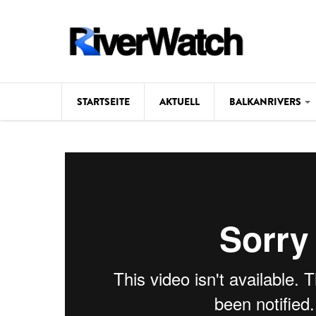
Direkt zum Inhalt
STARTSEITE
AKTUELL
BALKANRIVERS
Hintergrund
Karte
Studien
Fotos
Videos
Aktuell