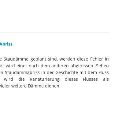
aftwerks Ulog verursacht
WEG DAMMIT
WEG DAMMIT
Einladung: Kamp-Tage von
folg für den Kamp: Aus für
aftwerksneubau im Kamptal
Abriss
 Staudämme geplant sind, werden diese Fehler in
dort wird einer nach dem anderen abgerissen. Sehen
n Staudammabriss in der Geschichte mit dem Fluss
ch wird die Renaturierung dieses Flusses als
 vieler weitere Dämme dienen.