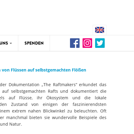
 UNS
SPENDEN
RIVERS
UNS
re Drina in Gefahr – Wissenschaft
von Flüssen auf selbstgemachten Flößen
r Buk-Bijela-Staudamm
In der Dokumentation „The Raftmakers“ erkundet das
WEG DAMMIT
RIVERS
t auf selbstgemachten Rafts und dokumentiert die
etzte Wildflüsse in Gefahr: Fast
Video: Wir für den leben
ls auf Flüsse, ihr Ökosystem und die lokale
lometer an unberührten
 den Zustand von einigen der faszinierendsten
sse seit 2012 zerstört
inem extrem nahen Blickwinkel zu beleuchten. Oft
WEG DAMMIT
ber manchmal bieten sie wundervolle Beispiele des
RIVERS
und Natur.
Naturschutzorganisation
che Katastrophe an der Neretva:
Renaturierung des Kampt
s Fischsterben durch Betrieb des