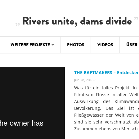
Rivers unite, dams divide
WEITERE PROJEKTE
PHOTOS
VIDEOS
ÜBER
BALKAN
CLIMATE CRIMES
ÜBER 
BiH: Obe
THE RAFTMAKERS – Entdecken 
warnt vo
ILISU
TEAM
Jun 28, 2016
/
WEG DAMMIT
Was für ein tolles Projekt! 
BALKAN
Hintergrund
Filmteam Flüsse in aller Wel
Europas l
#PROTECTWATER
Auswirkung des Klimawande
2.500 Ki
Konzeptpapier
Bevölkerung. Das Ziel ist
Balkanflü
Fließgewässer der Welt von e
Meldebogen
sind sie sehr verschmutzt, a
BALKANRIVERS
BALKAN
Zusammenlebens von Mensch 
Karte
Una Science Week:
Ökologis
Tödliche