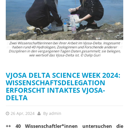
ani
Zwei Wissenschaftlerinnen bei ihrer Arbeit im Vjosa-Delta. Insgesamt
um ©
haben rund 40 Hydrologen, Zoologinnen und Forschende anderer
a
Disziplinen in den vergangenen Tagen Daten gesammelt; sie belegen,
wie wertvoll das Vjosa-Delta ist. © Dalip Guri
VJOSA DELTA SCIENCE WEEK 2024:
WISSENSCHAFTSDELEGATION
ERFORSCHT INTAKTES VJOSA-
DELTA
26 Apr, 2024
By
admin
++ 40 Wissenschaftler*innen untersuchen die