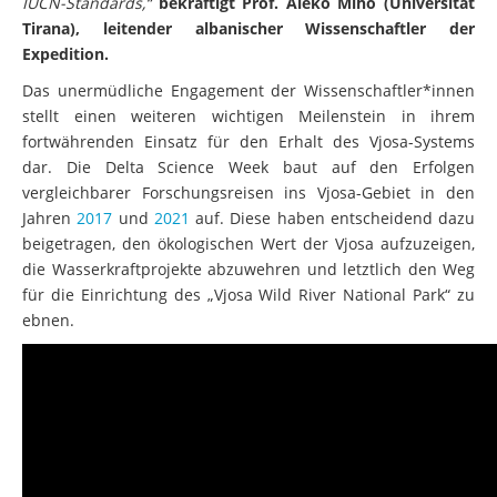
IUCN-Standards,“
bekräftigt Prof. Aleko Miho (Universität
Tirana), leitender albanischer Wissenschaftler der
Expedition.
Das unermüdliche Engagement der Wissenschaftler*innen
stellt einen weiteren wichtigen Meilenstein in ihrem
fortwährenden Einsatz für den Erhalt des Vjosa-Systems
dar. Die Delta Science Week baut auf den Erfolgen
vergleichbarer Forschungsreisen ins Vjosa-Gebiet in den
Jahren
2017
und
2021
auf. Diese haben entscheidend dazu
beigetragen, den ökologischen Wert der Vjosa aufzuzeigen,
die Wasserkraftprojekte abzuwehren und letztlich den Weg
für die Einrichtung des „Vjosa Wild River National Park“ zu
ebnen.