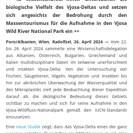
++ 40 Wissenschaftler*innen untersuchen die
biologische Vielfalt des Vjosa-Deltas und setzen
sich angesichts der Bedrohung durch den
Massentourismus für die Aufnahme in den Vjosa
Wild River National Park ein ++
Poro/Albanien, Wien, Radolfzel, 26. April 2024 —
Vom 22.
bis 28. April 2024 sammelte eine Wissenschaftsdelegation
aus Albanien, Österreich, Bulgarien, Griechenland und
Italien multidisziplinäre Daten im teilweise unerforschtem
und intakten Vjosa-Delta. Von der Untersuchung von
Fischen, Säugetieren, Vögeln, Vegetation und Insekten bis
hin zur akribischen Überwachung der Wasserqualität und
des Mikroplastiks zielt jede Beobachtung dieser Expedition
darauf ab, die ökologische Bedeutung dieses Gebiets
sichtbar zu machen und sich für seine Aufnahme in den
Vjosa-Wildfluss-Nationalpark gemäß den IUCN-Standards
einzusetzen.
Eine
neue Studie
zeigt, dass das Vjosa-Delta eines der ganz