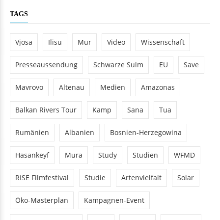
TAGS
Vjosa
Ilisu
Mur
Video
Wissenschaft
Presseaussendung
Schwarze Sulm
EU
Save
Mavrovo
Altenau
Medien
Amazonas
Balkan Rivers Tour
Kamp
Sana
Tua
Rumänien
Albanien
Bosnien-Herzegowina
Hasankeyf
Mura
Study
Studien
WFMD
RISE Filmfestival
Studie
Artenvielfalt
Solar
Öko-Masterplan
Kampagnen-Event