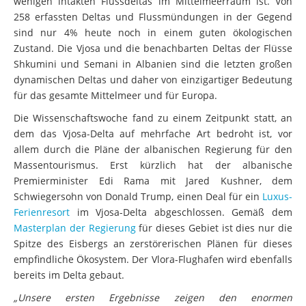
wenigen intakten Flussdeltas im Mittelmeerraum ist. Von
258 erfassten Deltas und Flussmündungen in der Gegend
sind nur 4% heute noch in einem guten ökologischen
Zustand. Die Vjosa und die benachbarten Deltas der Flüsse
Shkumini und Semani in Albanien sind die letzten großen
dynamischen Deltas und daher von einzigartiger Bedeutung
für das gesamte Mittelmeer und für Europa.
Die Wissenschaftswoche fand zu einem Zeitpunkt statt, an
dem das Vjosa-Delta auf mehrfache Art bedroht ist, vor
allem durch die Pläne der albanischen Regierung für den
Massentourismus. Erst kürzlich hat der albanische
Premierminister Edi Rama mit Jared Kushner, dem
Schwiegersohn von Donald Trump, einen Deal für ein
Luxus-
Ferienresort
im Vjosa-Delta abgeschlossen. Gemäß dem
Masterplan der Regierung
für dieses Gebiet ist dies nur die
Spitze des Eisbergs an zerstörerischen Plänen für dieses
empfindliche Ökosystem. Der Vlora-Flughafen wird ebenfalls
bereits im Delta gebaut.
„Unsere ersten Ergebnisse zeigen den enormen