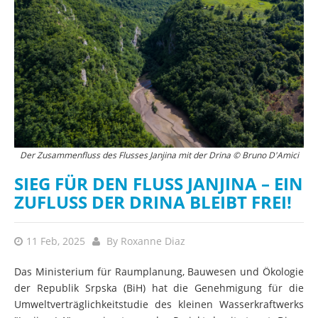
Der Zusammenfluss des Flusses Janjina mit der Drina © Bruno D'Amici
SIEG FÜR DEN FLUSS JANJINA – EIN
ZUFLUSS DER DRINA BLEIBT FREI!
11 Feb, 2025
By
Roxanne Diaz
Das Ministerium für Raumplanung, Bauwesen und Ökologie
der Republik Srpska (BiH) hat die Genehmigung für die
Umweltverträglichkeitstudie des kleinen Wasserkraftwerks