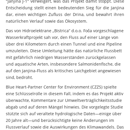
"Janjina J-1" verweigert, was das Projekt damit stoppt. Diese
Entscheidung stellt einen bedeutenden Sieg für die Janjina
dar, einen wichtigen Zufluss der Drina, und bewahrt ihren
natürlichen Verlauf sowie das Ökosystem.
Das von Hidroelektrane „Bistrica“ d.o.o. Foča vorgeschlagene
Wasserkraftprojekt sah vor, den Fluss auf einer Länge von
über drei Kilometern durch einen Tunnel und eine Pipeline
umzuleiten. Diese Umleitung hätte das natürliche Flussbett
mit gefährlich niedrigen Wasserständen zurückgelassen
und aquatische Arten, insbesondere Salmonidenfische, die
auf den Janjina-Fluss als kritisches Laichgebiet angewiesen
sind, bedroht.
Blue Heart-Partner Center for Environment (CZZS) spielte
eine Schlüsselrolle in diesem Fall, indem es das Projekt aktiv
überwachte, Kommentare zur Umweltverträglichkeitsstudie
abgab und auf deren Mängel hinwies. Die vorgelegte Studie
stützte sich auf veraltete hydrologische Daten—einige über
20 Jahre alt—und berücksichtigte keine Änderungen im
Flussverlauf sowie die Auswirkungen des Klimawandels. Das