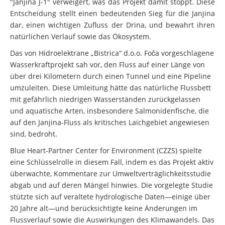
"Janjina J-1" verweigert, was das Projekt damit stoppt. Diese
Entscheidung stellt einen bedeutenden Sieg für die Janjina
dar, einen wichtigen Zufluss der Drina, und bewahrt ihren
natürlichen Verlauf sowie das Ökosystem.
Das von Hidroelektrane „Bistrica“ d.o.o. Foča vorgeschlagene
Wasserkraftprojekt sah vor, den Fluss auf einer Länge von
über drei Kilometern durch einen Tunnel und eine Pipeline
umzuleiten. Diese Umleitung hätte das natürliche Flussbett
mit gefährlich niedrigen Wasserständen zurückgelassen
und aquatische Arten, insbesondere Salmonidenfische, die
auf den Janjina-Fluss als kritisches Laichgebiet angewiesen
sind, bedroht.
Blue Heart-Partner Center for Environment (CZZS) spielte
eine Schlüsselrolle in diesem Fall, indem es das Projekt aktiv
überwachte, Kommentare zur Umweltverträglichkeitsstudie
abgab und auf deren Mängel hinwies. Die vorgelegte Studie
stützte sich auf veraltete hydrologische Daten—einige über
20 Jahre alt—und berücksichtigte keine Änderungen im
Flussverlauf sowie die Auswirkungen des Klimawandels. Das