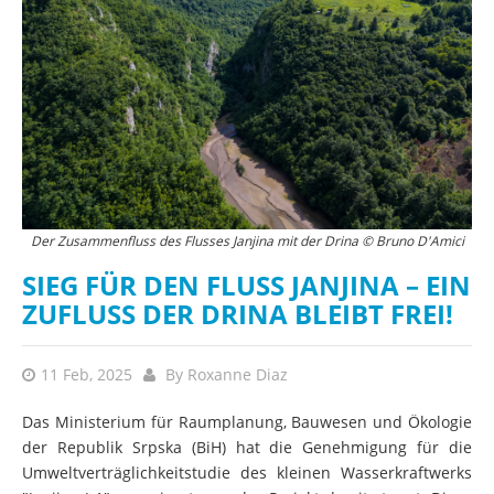
Der Zusammenfluss des Flusses Janjina mit der Drina © Bruno D'Amici
SIEG FÜR DEN FLUSS JANJINA – EIN
ZUFLUSS DER DRINA BLEIBT FREI!
11 Feb, 2025
By
Roxanne Diaz
Das Ministerium für Raumplanung, Bauwesen und Ökologie
der Republik Srpska (BiH) hat die Genehmigung für die
Umweltverträglichkeitstudie des kleinen Wasserkraftwerks