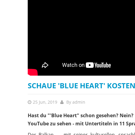
SCHAUE 'BLUE HEART' KOSTE
25 Jun, 2019
By
admin
Hast du "'Blue Heart"
schon
gesehen? Nein? D
YouTube zu sehen - mit Untertiteln in 11 Sp
Der Balkan — mit seiner kulturellen, sprachl