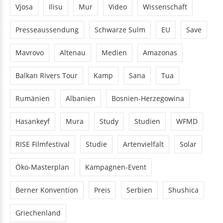
Vjosa
Ilisu
Mur
Video
Wissenschaft
Presseaussendung
Schwarze Sulm
EU
Save
Mavrovo
Altenau
Medien
Amazonas
Balkan Rivers Tour
Kamp
Sana
Tua
Rumänien
Albanien
Bosnien-Herzegowina
Hasankeyf
Mura
Study
Studien
WFMD
RISE Filmfestival
Studie
Artenvielfalt
Solar
Öko-Masterplan
Kampagnen-Event
Berner Konvention
Preis
Serbien
Shushica
Griechenland