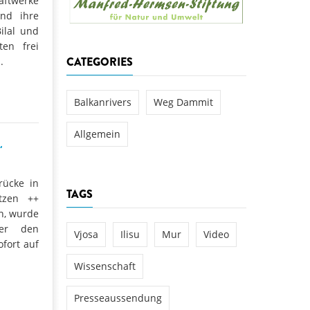
aftwerke
aftwerks Ulog verursacht
und ihre
ilal und
WEG DAMMIT
WEG DAMMIT
ten frei
Einladung: Kamp-Tage von
CATEGORIES
.
folg für den Kamp: Aus für
aftwerksneubau im Kamptal
Balkanrivers
Weg Dammit
Allgemein
“
rücke in
TAGS
tzen ++
n, wurde
ber den
Vjosa
Ilisu
Mur
Video
fort auf
Wissenschaft
Presseaussendung