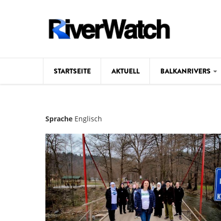
Direkt zum Inhalt
STARTSEITE
AKTUELL
BALKANRIVERS
Hintergrund
Sprache
Englisch
Karte
Studien
Fotos
Videos
Aktuell