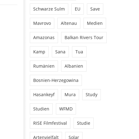
Schwarze Sulm
EU
Save
Mavrovo
Altenau
Medien
Amazonas
Balkan Rivers Tour
Kamp
Sana
Tua
Rumänien
Albanien
Bosnien-Herzegowina
Hasankeyf
Mura
Study
Studien
WFMD
RISE Filmfestival
Studie
Artenvielfalt
Solar