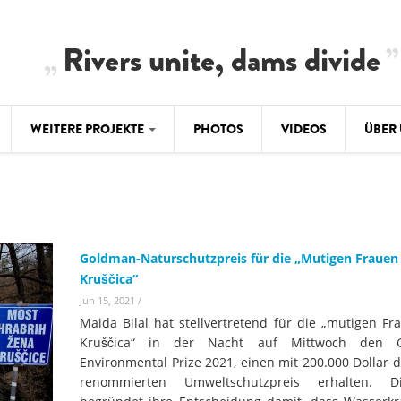
Rivers unite, dams divide
WEITERE PROJEKTE
PHOTOS
VIDEOS
ÜBER
BALKAN
CLIMATE CRIMES
ÜBER 
BiH: Obe
warnt vo
ILISU
TEAM
WEG DAMMIT
Goldman-Naturschutzpreis für die „Mutigen Frauen
BALKAN
Hintergrund
Kruščica“
Europas l
#PROTECTWATER
2.500 Ki
Jun 15, 2021
/
Konzeptpapier
Balkanflü
Maida Bilal hat stellvertretend für die „mutigen Fr
Meldebogen
Kruščica“ in der Nacht auf Mittwoch den 
BALKANRIVERS
Environmental Prize 2021, einen mit 200.000 Dollar d
BALKAN
Karte
Una Science Week:
renommierten Umweltschutzpreis erhalten. D
Ökologis
Tödliche