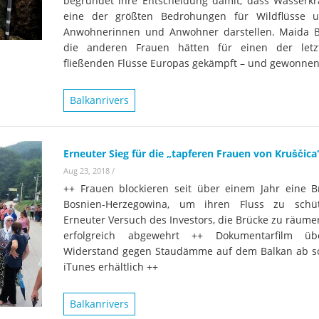
begründet ihre Entscheidung damit, dass Wasserkr
Wissenschaftler:innen legen
Studien
Wasserkr
eine der größten Bedrohungen für Wildflüsse 
die Grundlage für Europas
Anwohnerinnen und Anwohner darstellen. Maida B
Fotos
nächsten Wildfluss-
die anderen Frauen hätten für einen der letz
fließenden Flüsse Europas gekämpft – und gewonnen
Nationalpark
Er
Videos
Kr
Balkanrivers
Aktuell
Erneuter Sieg für die „tapferen Frauen von Kruščica
Aug 23, 2018
/
++ Frauen blockieren seit über einem Jahr eine B
Bosnien-Herzegowina, um ihren Fluss zu schü
Erneuter Versuch des Investors, die Brücke zu räume
erfolgreich abgewehrt ++ Dokumentarfilm ü
Widerstand gegen Staudämme auf dem Balkan ab so
iTunes erhältlich ++
Balkanrivers