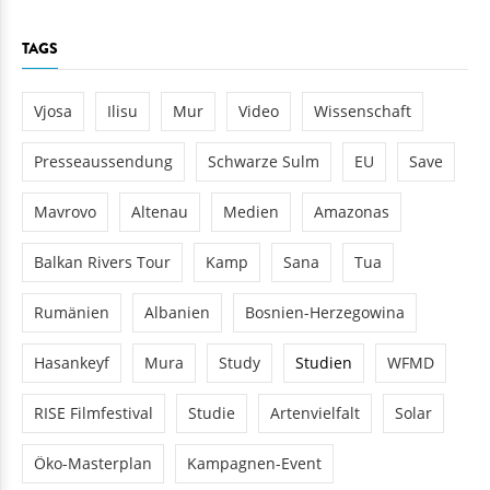
TAGS
Vjosa
Ilisu
Mur
Video
Wissenschaft
Presseaussendung
Schwarze Sulm
EU
Save
Mavrovo
Altenau
Medien
Amazonas
Balkan Rivers Tour
Kamp
Sana
Tua
Rumänien
Albanien
Bosnien-Herzegowina
Hasankeyf
Mura
Study
Studien
WFMD
RISE Filmfestival
Studie
Artenvielfalt
Solar
Öko-Masterplan
Kampagnen-Event