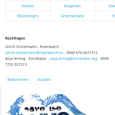
Kosovo
Bulgarien
Slo
Montenegro
Griechenland
T
Rückfragen
Ulrich Eichelmann - Riverwatch -
ulrich.eichelmann@riverwatch.eu
- 0043 676 6621512
Anja Arning - EuroNatur -
anja.arning@euronatur.org
- 0049
7732 927213
Balkanrivers
Studien