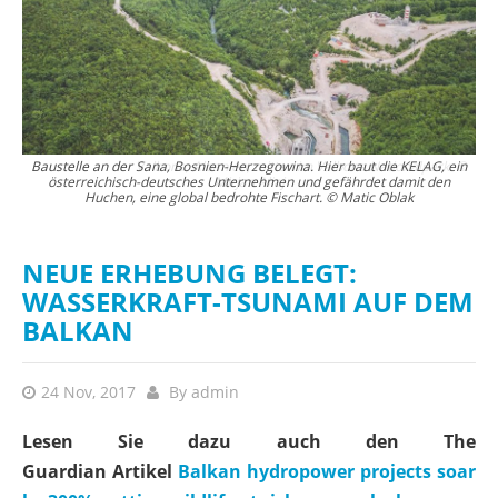
. ©
Baustelle an der Sana, Bosnien-Herzegowina. Hier baut die KELAG, ein
österreichisch-deutsches Unternehmen und gefährdet damit den
Huchen, eine global bedrohte Fischart. © Matic Oblak
NEUE ERHEBUNG BELEGT:
WASSERKRAFT-TSUNAMI AUF DEM
BALKAN
24 Nov, 2017
By
admin
Lesen Sie dazu auch den The
Guardian Artikel
Balkan hydropower projects soar