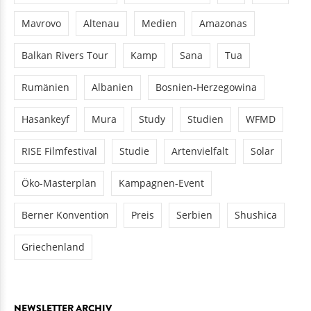
Mavrovo
Altenau
Medien
Amazonas
Balkan Rivers Tour
Kamp
Sana
Tua
Rumänien
Albanien
Bosnien-Herzegowina
Hasankeyf
Mura
Study
Studien
WFMD
RISE Filmfestival
Studie
Artenvielfalt
Solar
Öko-Masterplan
Kampagnen-Event
Berner Konvention
Preis
Serbien
Shushica
Griechenland
NEWSLETTER ARCHIV