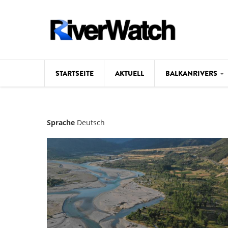
Direkt zum Inhalt
STARTSEITE
AKTUELL
BALKANRIVERS
Hintergrund
Sprache
Deutsch
Karte
Studien
Fotos
Videos
Aktuell