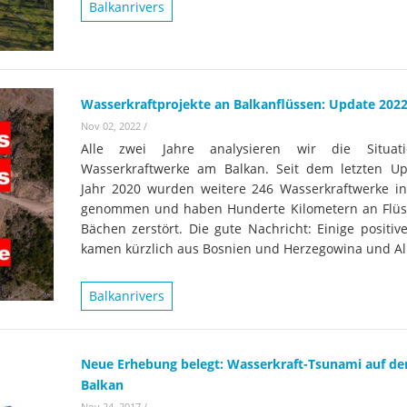
Wissenschaftler:innen legen
Balkanrivers
Studien
Wasserkr
die Grundlage für Europas
Fotos
nächsten Wildfluss-
Nationalpark
Er
Videos
Wasserkraftprojekte an Balkanflüssen: Update 202
Kr
Nov 02, 2022
/
Aktuell
Alle zwei Jahre analysieren wir die Situat
Wasserkraftwerke am Balkan. Seit dem letzten U
Jahr 2020 wurden weitere 246 Wasserkraftwerke in
genommen und haben Hunderte Kilometern an Flü
Bächen zerstört. Die gute Nachricht: Einige positiv
kamen kürzlich aus Bosnien und Herzegowina und Al
Balkanrivers
Neue Erhebung belegt: Wasserkraft-Tsunami auf d
Balkan
Nov 24, 2017
/