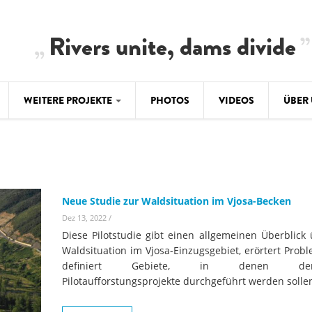
Rivers unite, dams divide
WEITERE PROJEKTE
PHOTOS
VIDEOS
ÜBER
BALKAN
CLIMATE CRIMES
ÜBER 
BiH: Obe
warnt vo
ILISU
TEAM
WEG DAMMIT
Neue Studie zur Waldsituation im Vjosa-Becken
BALKAN
Hintergrund
Dez 13, 2022
/
Europas l
#PROTECTWATER
2.500 Ki
Diese Pilotstudie gibt einen allgemeinen Überblick 
Konzeptpapier
Balkanflü
Waldsituation im Vjosa-Einzugsgebiet, erörtert Prob
definiert Gebiete, in denen demn
Meldebogen
Pilotaufforstungsprojekte durchgeführt werden solle
BALKANRIVERS
BALKAN
Karte
Una Science Week:
Ökologis
Tödliche