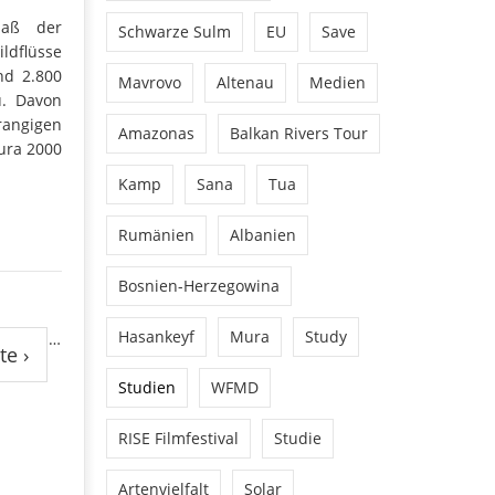
maß der
Schwarze Sulm
EU
Save
dflüsse
nd 2.800
Mavrovo
Altenau
Medien
u. Davon
angigen
Amazonas
Balkan Rivers Tour
ura 2000
Kamp
Sana
Tua
Rumänien
Albanien
Bosnien-Herzegowina
Hasankeyf
Mura
Study
…
te ›
Studien
WFMD
RISE Filmfestival
Studie
Artenvielfalt
Solar