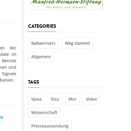
aftwerks Ulog verursacht
WEG DAMMIT
WEG DAMMIT
Einladung: Kamp-Tage von
CATEGORIES
folg für den Kamp: Aus für
2
aftwerksneubau im Kamptal
Balkanrivers
Weg Dammit
ion der
pdate im
Allgemein
 Betrieb
ssen und
e Signale
banien.
TAGS
Vjosa
Ilisu
Mur
Video
Wissenschaft
em
Presseaussendung