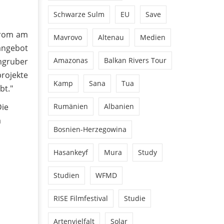
Schwarze Sulm
EU
Save
Strom am
Mavrovo
Altenau
Medien
rangebot
Amazonas
Balkan Rivers Tour
ngruber
rojekte
Kamp
Sana
Tua
bt."
Die
Rumänien
Albanien
a
Bosnien-Herzegowina
Hasankeyf
Mura
Study
Studien
WFMD
RISE Filmfestival
Studie
Artenvielfalt
Solar