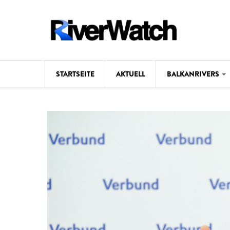
Direkt zum Inhalt
STARTSEITE
AKTUELL
BALKANRIVERS
Hintergrund
Karte
Studien
Fotos
Videos
Aktuell