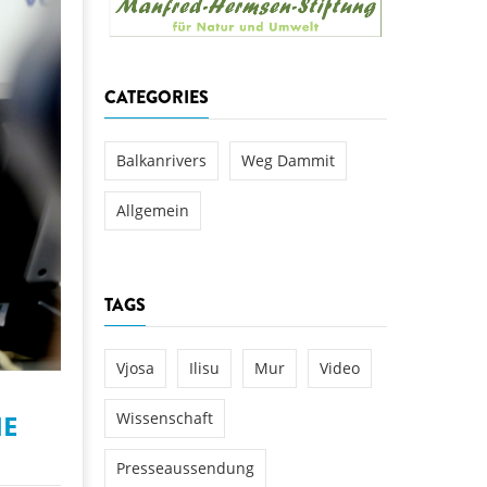
aftwerks Ulog verursacht
WEG DAMMIT
WEG DAMMIT
Einladung: Kamp-Tage von
CATEGORIES
folg für den Kamp: Aus für
aftwerksneubau im Kamptal
Balkanrivers
Weg Dammit
Allgemein
TAGS
Vjosa
Ilisu
Mur
Video
IE
Wissenschaft
Presseaussendung