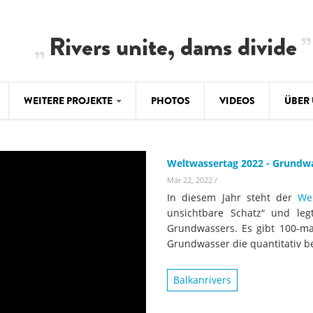
Rivers unite, dams divide
WEITERE PROJEKTE
PHOTOS
VIDEOS
ÜBER
BALKAN
CLIMATE CRIMES
ÜBER 
BiH: Obe
Weltwassertag 2022 - Grundwas
warnt vo
ILISU
TEAM
Mär 22, 2022
/
WEG DAMMIT
In diesem Jahr steht der
We
BALKAN
Hintergrund
unsichtbare Schatz“ und le
Europas l
#PROTECTWATER
Grundwassers. Es gibt 100-ma
2.500 Ki
Konzeptpapier
Grundwasser die quantitativ 
Balkanflü
Meldebogen
Balkanrivers
BALKANRIVERS
BALKAN
Karte
Una Science Week:
Ökologis
Tödliche