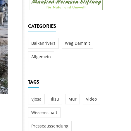
aftwerks Ulog verursacht
WEG DAMMIT
WEG DAMMIT
Einladung: Kamp-Tage von
CATEGORIES
folg für den Kamp: Aus für
aftwerksneubau im Kamptal
Balkanrivers
Weg Dammit
Allgemein
TAGS
Vjosa
Ilisu
Mur
Video
Wissenschaft
Presseaussendung