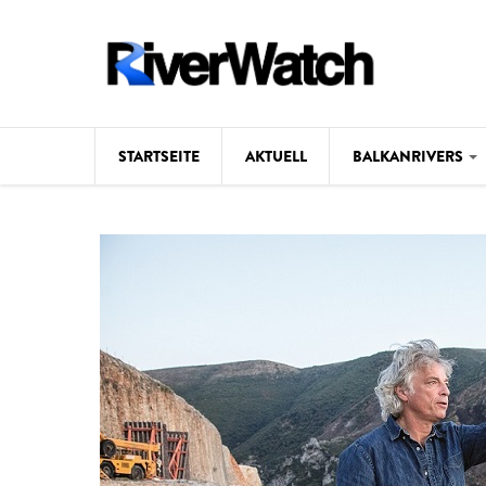
Direkt zum Inhalt
STARTSEITE
AKTUELL
BALKANRIVERS
Hintergrund
Karte
Studien
Fotos
Videos
Aktuell