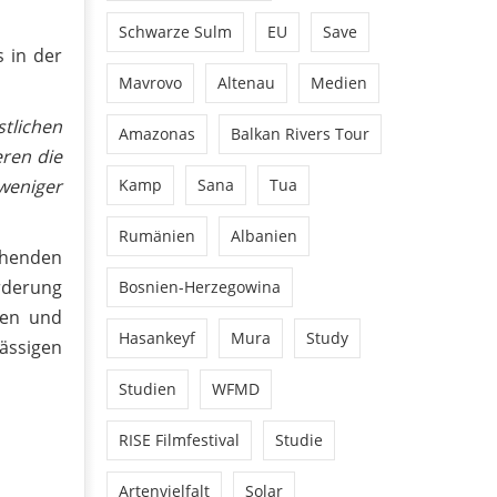
Schwarze Sulm
EU
Save
 in der
Mavrovo
Altenau
Medien
tlichen
Amazonas
Balkan Rivers Tour
eren die
weniger
Kamp
Sana
Tua
Rumänien
Albanien
ohenden
rderung
Bosnien-Herzegowina
ben und
Hasankeyf
Mura
Study
sässigen
Studien
WFMD
RISE Filmfestival
Studie
Artenvielfalt
Solar