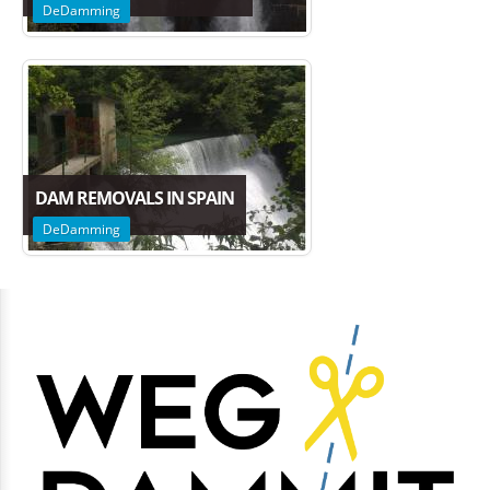
DeDamming
DAM REMOVALS IN SPAIN
DeDamming