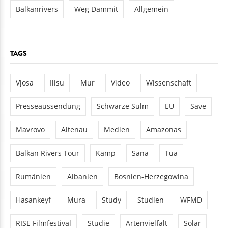
Balkanrivers
Weg Dammit
Allgemein
TAGS
Vjosa
Ilisu
Mur
Video
Wissenschaft
Presseaussendung
Schwarze Sulm
EU
Save
Mavrovo
Altenau
Medien
Amazonas
Balkan Rivers Tour
Kamp
Sana
Tua
Rumänien
Albanien
Bosnien-Herzegowina
Hasankeyf
Mura
Study
Studien
WFMD
RISE Filmfestival
Studie
Artenvielfalt
Solar