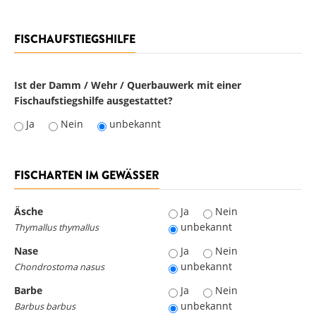
FISCHAUFSTIEGSHILFE
Ist der Damm / Wehr / Querbauwerk mit einer
Fischaufstiegshilfe ausgestattet?
Ja
Nein
unbekannt
FISCHARTEN IM GEWÄSSER
Äsche
Äsche
Ja
Nein
unbekannt
Thymallus thymallus
Nase
Nase
Ja
Nein
unbekannt
Chondrostoma nasus
Barbe
Barbe
Ja
Nein
unbekannt
Barbus barbus