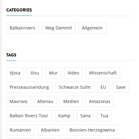
CATEGORIES
Balkanrivers
Weg Dammit
Allgemein
TAGS
Vjosa
Ilisu
Mur
Video
Wissenschaft
Presseaussendung
Schwarze Sulm
EU
Save
Mavrovo
Altenau
Medien
Amazonas
Balkan Rivers Tour
Kamp
Sana
Tua
Rumänien
Albanien
Bosnien-Herzegowina