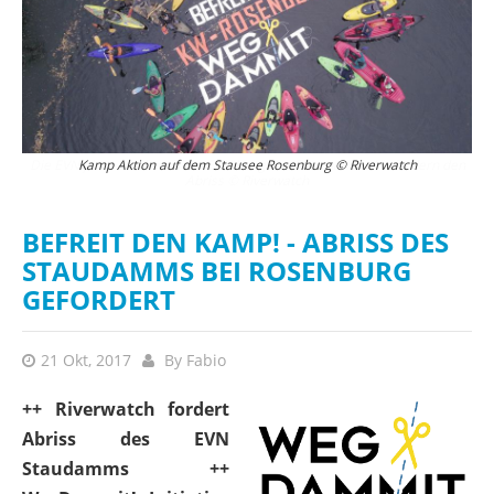
Die EVN plant die drastische Erhöhung der Staumauer. Wir fordern den
Kamp Aktion auf dem Stausee Rosenburg © Riverwatch
Wü
Abriss © Riverwatch
wi
BEFREIT DEN KAMP! - ABRISS DES
STAUDAMMS BEI ROSENBURG
GEFORDERT
21 Okt, 2017
By
Fabio
++ Riverwatch fordert
Abriss des EVN
Staudamms ++