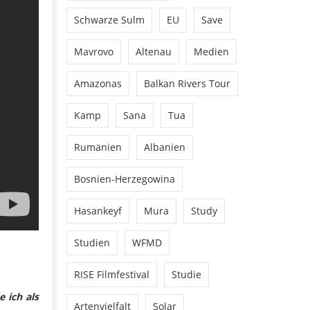
Schwarze Sulm
EU
Save
Mavrovo
Altenau
Medien
Amazonas
Balkan Rivers Tour
Kamp
Sana
Tua
Rumänien
Albanien
Bosnien-Herzegowina
Hasankeyf
Mura
Study
Studien
WFMD
RISE Filmfestival
Studie
 ich als
Artenvielfalt
Solar