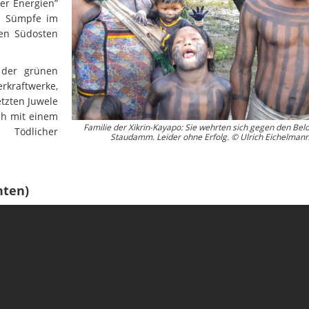
er Energien”
Wissenschaftler:innen legen
Studien
Wasserkr
n Sümpfe im
die Grundlage für Europas
den Südosten
Fotos
nächsten Wildfluss-
Nationalpark
Er
Videos
 der grünen
Kr
kraftwerke,
Aktuell
etzten Juwele
ch mit einem
Familie der Xikrin-Kayapo: Sie wehrten sich gegen den Bel
 Tödlicher
Staudamm. Leider ohne Erfolg. © Ulrich Eichelman
nten)