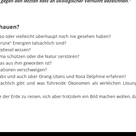
gegen den letzten Rest an ökologischer Vernunft bezeichnen.”
chauen?
 so oder vielleicht überhaupt noch nie gesehen haben?
rüne“ Energien tatsächlich sind?
odiesel wissen?
lima schützen oder die Natur zerstören?
as aus ihm geworden ist?
tationen verschweigen?
rabs und auch über Orang-Utans und Rosa Delphine erfahren?
sächlich gibt und was führende Ökonomen als wirklichen Lösun
e der Erde zu reisen, sich aber trotzdem ein Bild machen wollen, 