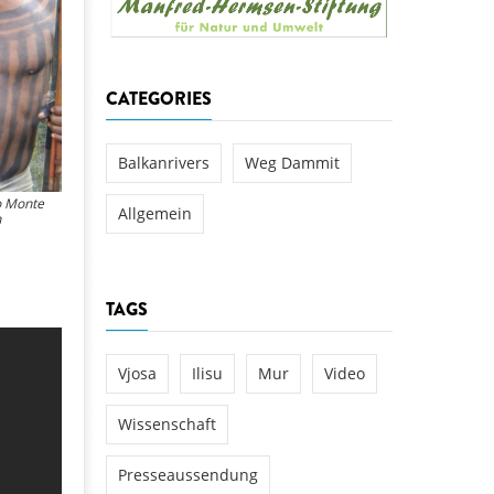
aftwerks Ulog verursacht
WEG DAMMIT
WEG DAMMIT
Einladung: Kamp-Tage von
CATEGORIES
folg für den Kamp: Aus für
aftwerksneubau im Kamptal
Balkanrivers
Weg Dammit
o Monte
Allgemein
n
TAGS
Vjosa
Ilisu
Mur
Video
Wissenschaft
Presseaussendung