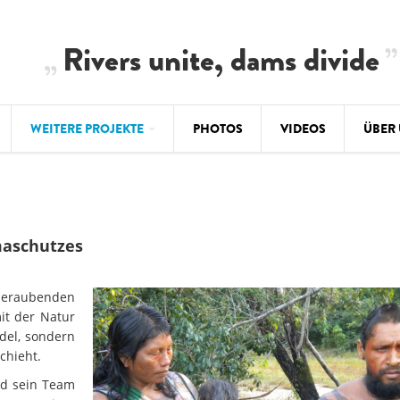
Rivers unite, dams divide
WEITERE PROJEKTE
PHOTOS
VIDEOS
ÜBER
BALKAN
CLIMATE CRIMES
ÜBER 
BiH: Obe
warnt vo
ILISU
TEAM
aschutzes
WEG DAMMIT
BALKAN
Hintergrund
Europas l
#PROTECTWATER
beraubenden
2.500 Ki
Konzeptpapier
Balkanflü
it der Natur
del, sondern
Meldebogen
chieht.
BALKANRIVERS
BALKAN
Karte
Una Science Week:
Ökologis
nd sein Team
Tödliche