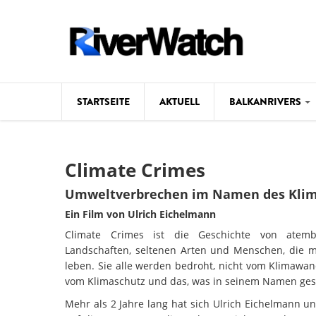
Direkt zum Inhalt
STARTSEITE
AKTUELL
BALKANRIVERS
Hintergrund
Climate Crimes
Karte
Umweltverbrechen im Namen des Klim
Studien
Ein Film von Ulrich Eichelmann
Climate Crimes ist die Geschichte von atem
Fotos
Landschaften, seltenen Arten und Menschen, die m
leben. Sie alle werden bedroht, nicht vom Klimawan
Videos
vom Klimaschutz und das, was in seinem Namen ges
Aktuell
Mehr als 2 Jahre lang hat sich Ulrich Eichelmann u