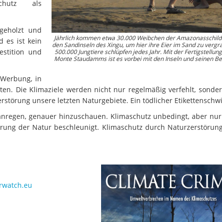
chutz als
bgeholzt und
Jährlich kommen etwa 30.000 Weibchen der Amazonasschild
 es ist kein
den Sandinseln des Xingu, um hier ihre Eier im Sand zu vergr
stition und
500.000 Jungtiere schlüpfen jedes Jahr. Mit der Fertigstellun
Monte Staudamms ist es vorbei mit den Inseln und seinen B
r Werbung, in
 Taten. Die Klimaziele werden nicht nur regelmäßig verfehlt, sonde
rstörung unsere letzten Naturgebiete. Ein tödlicher Etikettenschw
anregen, genauer hinzuschauen. Klimaschutz unbedingt, aber nur 
törung der Natur beschleunigt. Klimaschutz durch Naturzerstörung
erwatch.eu