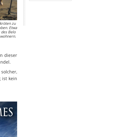
kröten zu
aben. Etwa
g des Belo
ewohnern.
rn dieser
indel.
solcher,
 ist kein