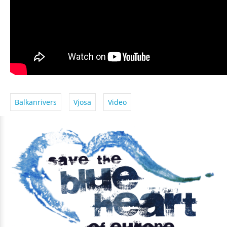
Balkanrivers
Vjosa
Video