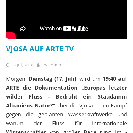
VJOSA AUF ARTE TV
16 Jul, 2018
By
admin
Morgen,
Dienstag (17. Juli)
, wird um
19:40 auf
ARTE die Dokumentation „Europas letzter
wilder Fluss - Bedroht ein Staudamm
Albaniens Natur?
“ über die Vjosa - den Kampf
gegen die geplanten Wasserkraftwerke und
warum der Fluss für internationale
Wissenschaftler von großer Bedeutung ist -