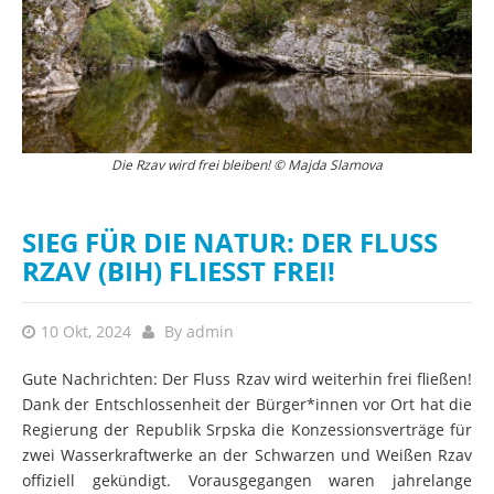
Der Einsatz der Bürger*innen zahlt sich aus © Milenko Govedarica
Die Rzav wird frei bleiben! © Majda Slamova
SIEG FÜR DIE NATUR: DER FLUSS
RZAV (BIH) FLIESST FREI!
10 Okt, 2024
By
admin
Gute Nachrichten: Der Fluss Rzav wird weiterhin frei fließen!
Dank der Entschlossenheit der Bürger*innen vor Ort hat die
Regierung der Republik Srpska die Konzessionsverträge für
zwei Wasserkraftwerke an der Schwarzen und Weißen Rzav
offiziell gekündigt. Vorausgegangen waren jahrelange