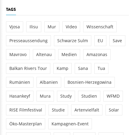
TAGS
Vjosa
Ilisu
Mur
Video
Wissenschaft
Presseaussendung
Schwarze Sulm
EU
Save
Mavrovo
Altenau
Medien
Amazonas
Balkan Rivers Tour
Kamp
Sana
Tua
Rumänien
Albanien
Bosnien-Herzegowina
Hasankeyf
Mura
Study
Studien
WFMD
RISE Filmfestival
Studie
Artenvielfalt
Solar
Öko-Masterplan
Kampagnen-Event