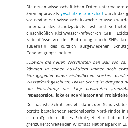
Die neuen wissenschaftlichen Daten untermauern di
Sarantaporos als
geschützte Landschaft
durch das g
vor Beginn der Wissenschaftswoche erlassen wurde
innerhalb des Schutzgebiets fest und verbie
einschließlich Kleinwasserkraftwerken (SHP). Lei
Nebenflüsse vor der Bedrohung durch SHPs kompl
außerhalb des kürzlich ausgewiesenen Schutzg
Genehmigungsstadium.
„Obwohl die neuen Vorschriften den Bau von ca. 
könnten in seinen Ausläufern immer noch etwa
Einzugsgebiet einen einheitlichen starken Schut
Wasserkraft geschützt. Dieser Schritt ist dringend
die Einrichtung des lang erwarteten grenzüber
Papageorgiou, lokaler Koordinator und Projektleit
Der nächste Schritt besteht darin, den Schutzstat
bereits bestehenden Nationalparks Nord-Pindos in 
es ermöglichen, dieses Schutzgebiet mit dem be
grenzüberschreitenden Wildfluss-Nationalpark in Eur