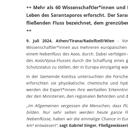
++ Mehr als 60 Wissenschaftler*innen und
Leben des Sarantaporos erforscht. Der Sara
fließenden Fluss bezeichnet, dem grenzübe
++
9. Juli 2024, Athen/Tirana/Radolfzell/Wien
- Vom 
Wissenschaftler*innen aus mehreren europäischen
einem Nebenfluss des Aoos, durch. Dabei verfolgen 
des Aoos/Vjosa-Flusses durch die Schaffung eines
Schutzstatus zu stellen, der in Europa einzigartig wä
In der Gemeinde Konitsa untersuchten die Forsche
erforschten sie physikalische, chemische und 
werden die Expert*innen ihre wertvollen Erkenntni
der den Ministerien, den regionalen Behörden und d
„Im Allgemeinen vergessen die Menschen, dass Flü
bilden. Nur sehr selten werden heute ganze Flu
Nebenflüsse, haben wir die einmalige Chance in Eur
km² entwässert"
,
sagt Gabriel Singer, Fließgewässer