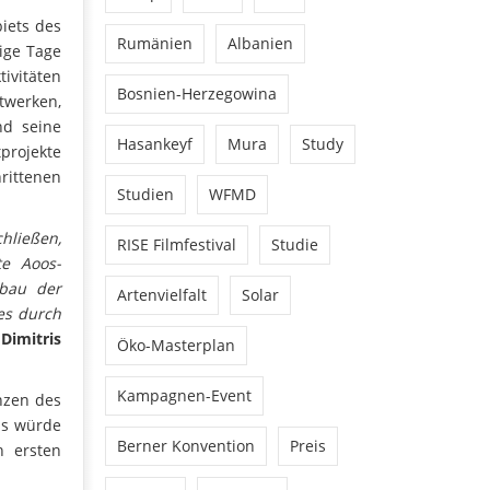
iets des
Rumänien
Albanien
ige Tage
ivitäten
Bosnien-Herzegowina
werken,
nd seine
Hasankeyf
Mura
Study
projekte
rittenen
Studien
WFMD
hließen,
RISE Filmfestival
Studie
e Aoos-
sbau der
Artenvielfalt
Solar
es durch
Dimitris
Öko-Masterplan
Kampagnen-Event
nzen des
as würde
Berner Konvention
Preis
n ersten