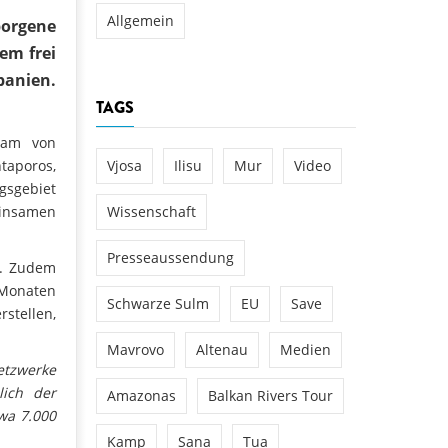
Allgemein
borgene
em frei
banien.
TAGS
Team von
taporos,
Vjosa
Ilisu
Mur
Video
gsgebiet
einsamen
Wissenschaft
Presseaussendung
n. Zudem
 Monaten
Schwarze Sulm
EU
Save
stellen,
Mavrovo
Altenau
Medien
etzwerke
lich der
Amazonas
Balkan Rivers Tour
twa 7.000
Kamp
Sana
Tua