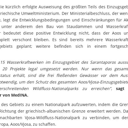
e kürzlich erfolgte Ausweisung des größten Teils des Einzugsgeb
riechische Umweltministerium. Der Ministerialbeschluss, der wen
, legt die Entwicklungsbedingungen und Einschränkungen für Akt
tet unter anderem den Bau von Staudämmen und Wasserkraft
der bedeutet diese positive Entwicklung nicht, dass der Aoos u
ett verschont bleiben. Es sind bereits mehrere Wasserkraft
ebiets geplant; weitere befinden sich in einem fortgesch
15 Wasserkraftwerken im Einzugsgebiet des Sarantaporos aussc
 20 Projekte legal umgesetzt werden. Nur wenn das gesamt
zstatus erhält, sind die frei fließenden Gewässer vor dem Au
 notwendig, um den Schutz des gesamten Aoos/Vjosa-Einzugsgebiet
schreitenden Wildfluss-Nationalparks zu erreichen"
,
sagt 
er von MedINA.
us des Gebiets zu einem Nationalpark aufzuwerten, indem die Gre
Richtung der griechisch-albanischen Grenze erweitert werden. D
nachbarten Vjosa-Wildfluss-Nationalpark zu verbinden, um de
opa, Aoos/Vjosa, zu schaffen.