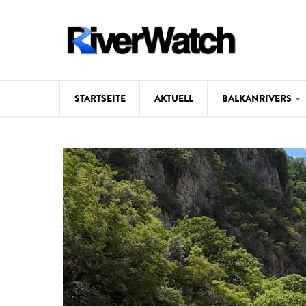
Direkt zum Inhalt
STARTSEITE
AKTUELL
BALKANRIVERS
Hintergrund
Karte
Studien
Fotos
Videos
Aktuell