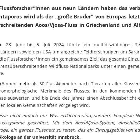
 Flussforscher*innen aus neun Ländern haben das ver
ntaporos wird als der „große Bruder" von Europas letzt
rschreitenden Aoos/Vjosa-Fluss in Griechenland und Al
28. Juni bis 5. Juli 2024 führte ein multidisziplinäres 
 Ländern sowie den USA umfangreiche Feldforschungen am Saran
die Flussforscher*innen ein gemeinsames Ziel: das gesamte Einzu
 grenzüberschreitenden Wildfluss-Nationalparks unter einen gem
re.
r*innen mehr als 50 Flusskilometer nach Tierarten aller Klasse
hydromorphologische Merkmale des Flusses. In den kommenden
sse auswerten und bis Ende des Jahres einen Abschlussbericht er
en lokalen Gemeinschaften vorgelegt wird.
sse nicht einfach nur Wasserflächen sind, sondern komplexe N
sssysteme geschützt. Mit dem Aoos/Vjosa-System, einschließ
opa, ein ganzes Flussnetz zu retten, das ein Einzugsgebiet von e
ökologe an der Universität Innsbruck.