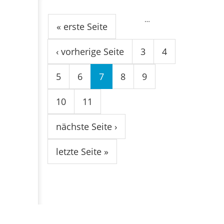
Seiten
…
« erste Seite
‹ vorherige Seite
3
4
5
6
7
8
9
10
11
nächste Seite ›
letzte Seite »