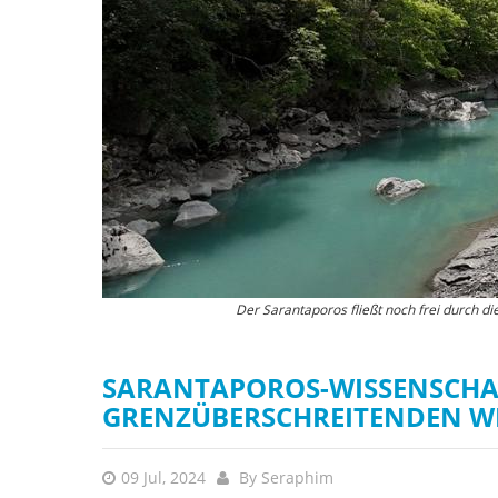
„Der Europäische Aal (Anguilla anguilla) ist stark bedro
Der Sarantaporos fließt noch frei durch d
Populationen dieser Art beherbergt. Ein wichtiger Faktor, de
Flussbarrieren, wie z. B. Dämme, die ihre Bewegungsfreiheit e
ikonischen Art von ents
SARANTAPOROS-WISSENSCHAF
GRENZÜBERSCHREITENDEN W
09 Jul, 2024
By
Seraphim