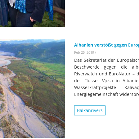
Wissenschaftler:innen legen
Studien
Wasserkr
die Grundlage für Europas
Fotos
nächsten Wildfluss-
Nationalpark
Er
Videos
Kr
Aktuell
Albanien verstößt gegen Euro
Feb 25, 2019
/
Das Sekretariat der Europäisc
Beschwerde gegen die alba
Riverwatch und EuroNatur – d
des Flusses Vjosa in Albanie
Wasserkraftprojekte K
Energiegemeinschaft widerspr
Balkanrivers