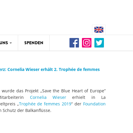
 UNS
SPENDEN
RIVERS
UNS
re Drina in Gefahr – Wissenschaft
rz: Cornelia Wieser erhält 2. Trophée de femmes
r Buk-Bijela-Staudamm
WEG DAMMIT
RIVERS
urde das Projekt „Save the Blue Heart of Europe”
etzte Wildflüsse in Gefahr: Fast
Video: Wir für den leben
Mitarbeiterin
Cornelia Wieser
erhielt in La
lometer an unberührten
eltpreis „
Trophée de femmes 2019
“ der
Foundation
sse seit 2012 zerstört
m Schutz der Balkanflüsse.
WEG DAMMIT
RIVERS
Naturschutzorganisation
che Katastrophe an der Neretva:
Renaturierung des Kampt
s Fischsterben durch Betrieb des