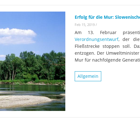
Erfolg für die Mur: Slowenis
Feb 15, 2019
/
Am 13. Februar präsenti
Verordnungsentwurf
, der di
Fließstrecke stoppen soll. 
entzogen. Der Umweltminister
Mur für nachfolgende Generati
Allgemein