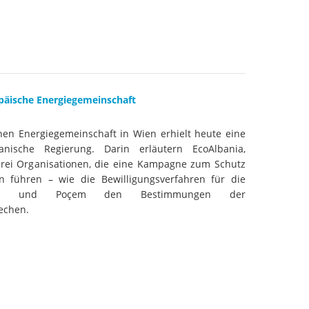
aftwerks Ulog verursacht
WEG DAMMIT
WEG DAMMIT
Einladung: Kamp-Tage von
folg für den Kamp: Aus für
aftwerksneubau im Kamptal
päische Energiegemeinschaft
hen Energiegemeinschaft in Wien erhielt heute eine
nische Regierung. Darin erläutern EcoAlbania,
rei Organisationen, die eine Kampagne zum Schutz
n führen – wie die Bewilligungsverfahren für die
alivaç und Poçem den Bestimmungen der
echen.