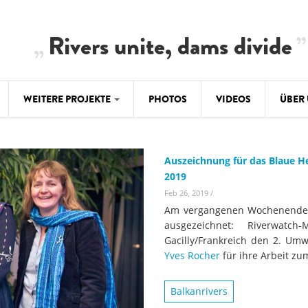
Rivers unite, dams divide
WEITERE PROJEKTE
PHOTOS
VIDEOS
ÜBER
BALKAN
CLIMATE CRIMES
ÜBER 
BiH: Obe
Auszeichnung für das Blaue He
warnt vo
ILISU
TEAM
2019
WEG DAMMIT
Feb 26, 2019
/
BALKAN
Hintergrund
Am vergangenen Wochenende w
Europas l
#PROTECTWATER
ausgezeichnet: Riverwatch-
2.500 Ki
Konzeptpapier
Gacilly/Frankreich den 2. Umw
Balkanflü
Yves Rocher
für ihre Arbeit zu
Meldebogen
BALKANRIVERS
BALKAN
Karte
Balkanrivers
Una Science Week:
Ökologis
Tödliche