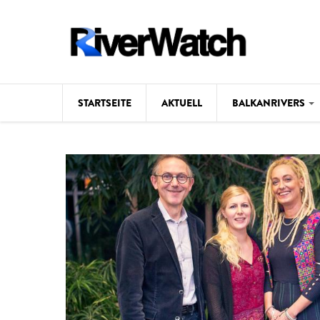
Direkt zum Inhalt
STARTSEITE
AKTUELL
BALKANRIVERS
Hintergrund
Karte
Studien
Fotos
Videos
Aktuell