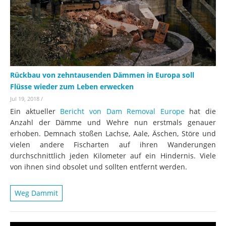
Rückbau von zehntausenden Dämmen in Europa soll
Flüsse wieder zum Leben erwecken
Jul 19, 2018
/
Ein aktueller
Bericht von Dam Removal Europe
hat die
Anzahl der Dämme und Wehre nun erstmals genauer
erhoben. Demnach stoßen Lachse, Aale, Äschen, Störe und
vielen andere Fischarten auf ihren Wanderungen
durchschnittlich jeden Kilometer auf ein Hindernis. Viele
von ihnen sind obsolet und sollten entfernt werden.
Weg Dammit