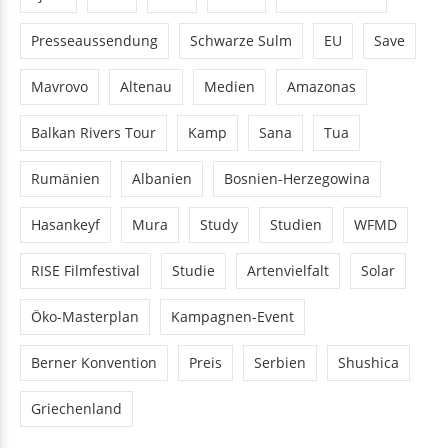
Presseaussendung
Schwarze Sulm
EU
Save
Mavrovo
Altenau
Medien
Amazonas
Balkan Rivers Tour
Kamp
Sana
Tua
Rumänien
Albanien
Bosnien-Herzegowina
Hasankeyf
Mura
Study
Studien
WFMD
RISE Filmfestival
Studie
Artenvielfalt
Solar
Öko-Masterplan
Kampagnen-Event
Berner Konvention
Preis
Serbien
Shushica
Griechenland