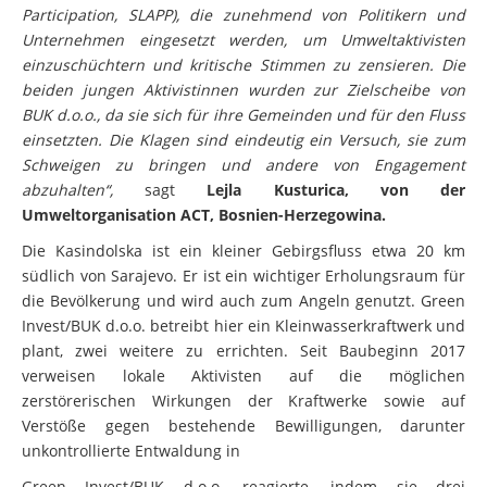
Participation, SLAPP), die zunehmend von Politikern und
Unternehmen eingesetzt werden, um Umweltaktivisten
einzuschüchtern und kritische Stimmen zu zensieren. Die
beiden jungen Aktivistinnen wurden zur Zielscheibe von
BUK d.o.o., da sie sich für ihre Gemeinden und für den Fluss
einsetzten. Die Klagen sind eindeutig ein Versuch, sie zum
Schweigen zu bringen und andere von Engagement
abzuhalten“,
sagt
Lejla Kusturica, von der
Umweltorganisation ACT, Bosnien-Herzegowina.
Die Kasindolska ist ein kleiner Gebirgsfluss etwa 20 km
südlich von Sarajevo. Er ist ein wichtiger Erholungsraum für
die Bevölkerung und wird auch zum Angeln genutzt. Green
Invest/BUK d.o.o. betreibt hier ein Kleinwasserkraftwerk und
plant, zwei weitere zu errichten. Seit Baubeginn 2017
verweisen lokale Aktivisten auf die möglichen
zerstörerischen Wirkungen der Kraftwerke sowie auf
Verstöße gegen bestehende Bewilligungen, darunter
unkontrollierte Entwaldung in
Green Invest/BUK d.o.o. reagierte, indem sie drei