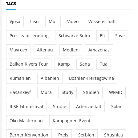
TAGS
Vjosa
Ilisu
Mur
Video
Wissenschaft
Presseaussendung
Schwarze Sulm
EU
Save
Mavrovo
Altenau
Medien
Amazonas
Balkan Rivers Tour
Kamp
Sana
Tua
Rumänien
Albanien
Bosnien-Herzegowina
Hasankeyf
Mura
Study
Studien
WFMD
RISE Filmfestival
Studie
Artenvielfalt
Solar
Öko-Masterplan
Kampagnen-Event
Berner Konvention
Preis
Serbien
Shushica