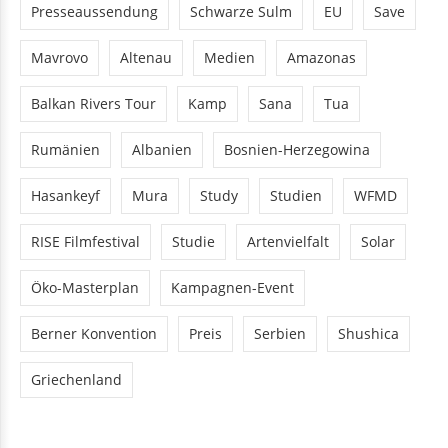
Presseaussendung
Schwarze Sulm
EU
Save
Mavrovo
Altenau
Medien
Amazonas
Balkan Rivers Tour
Kamp
Sana
Tua
Rumänien
Albanien
Bosnien-Herzegowina
Hasankeyf
Mura
Study
Studien
WFMD
RISE Filmfestival
Studie
Artenvielfalt
Solar
Öko-Masterplan
Kampagnen-Event
Berner Konvention
Preis
Serbien
Shushica
Griechenland