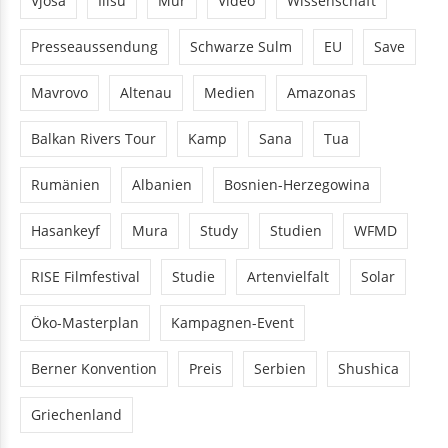
Vjosa
Ilisu
Mur
Video
Wissenschaft
Presseaussendung
Schwarze Sulm
EU
Save
Mavrovo
Altenau
Medien
Amazonas
Balkan Rivers Tour
Kamp
Sana
Tua
Rumänien
Albanien
Bosnien-Herzegowina
Hasankeyf
Mura
Study
Studien
WFMD
RISE Filmfestival
Studie
Artenvielfalt
Solar
Öko-Masterplan
Kampagnen-Event
Berner Konvention
Preis
Serbien
Shushica
Griechenland