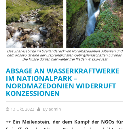
Das Shar-Gebirge im Dreiländereck von Nordmazedonien, Albanien und
dem Kosovo ist eine der ursprünglichsten Gebirgslandschaften Europas.
Die Flüsse dürfen hier weiter frei fließen. © Eko-svest
ABSAGE AN WASSERKRAFTWERKE
IM NATIONALPARK –
NORDMAZEDONIEN WIDERRUFT
KONZESSIONEN
13 Okt, 2022
By
admin
++ Ein Meilenstein, der dem Kampf der NGOs für