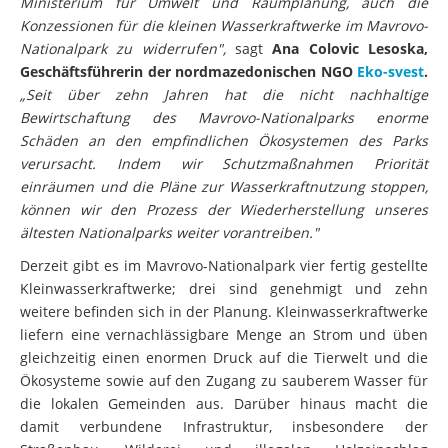
Ministerium für Umwelt und Raumplanung, auch die
Konzessionen für die kleinen Wasserkraftwerke im Mavrovo-
Nationalpark zu widerrufen",
sagt
Ana Colovic Lesoska,
Geschäftsführerin der nordmazedonischen NGO
Eko-svest
.
„Seit über zehn Jahren hat die nicht nachhaltige
Bewirtschaftung des Mavrovo-Nationalparks enorme
Schäden an den empfindlichen Ökosystemen des Parks
verursacht. Indem wir Schutzmaßnahmen Priorität
einräumen und die Pläne zur Wasserkraftnutzung stoppen,
können wir den Prozess der Wiederherstellung unseres
ältesten Nationalparks weiter vorantreiben."
Derzeit gibt es im Mavrovo-Nationalpark vier fertig gestellte
Kleinwasserkraftwerke; drei sind genehmigt und zehn
weitere befinden sich in der Planung. Kleinwasserkraftwerke
liefern eine vernachlässigbare Menge an Strom und üben
gleichzeitig einen enormen Druck auf die Tierwelt und die
Ökosysteme sowie auf den Zugang zu sauberem Wasser für
die lokalen Gemeinden aus. Darüber hinaus macht die
damit verbundene Infrastruktur, insbesondere der