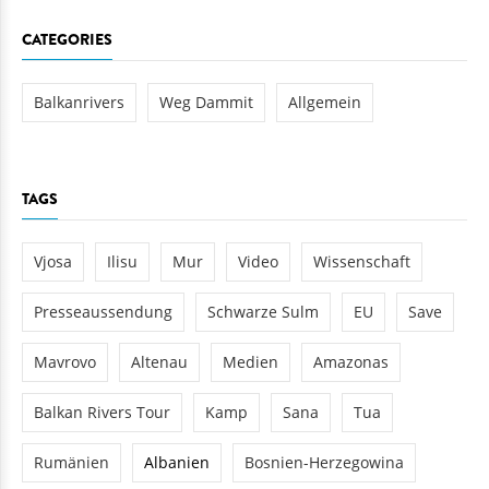
CATEGORIES
Balkanrivers
Weg Dammit
Allgemein
TAGS
Vjosa
Ilisu
Mur
Video
Wissenschaft
Presseaussendung
Schwarze Sulm
EU
Save
Mavrovo
Altenau
Medien
Amazonas
Balkan Rivers Tour
Kamp
Sana
Tua
Rumänien
Albanien
Bosnien-Herzegowina